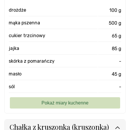
drożdże
100 g
mąka pszenna
500 g
cukier trzcinowy
65 g
jajka
85 g
skórka z pomarańczy
-
masło
45 g
sól
-
Chałka z kruszonką (kruszonka)