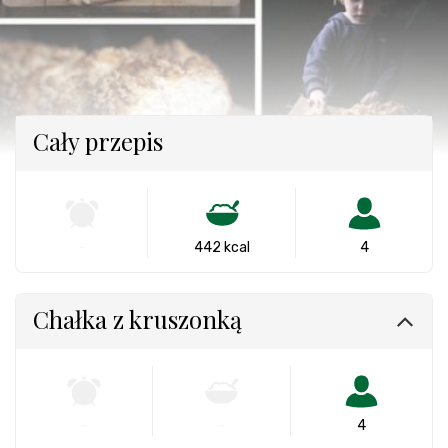
Cały przepis
-
442 kcal
4
Chałka z kruszonką
-
-
4