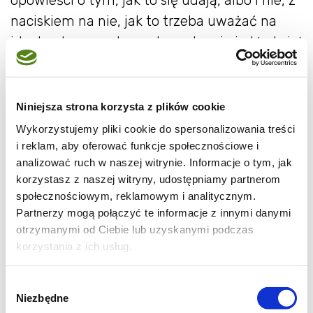
opowieści o tym, jak to się udają, albo i nie, z
naciskiem na nie, jak to trzeba uważać na
idealną temperaturę, stan zdrowia i układ ciał
astralnych... a potem pojawiła się na antenie
radia bez ludzkiej twarzy siostra anastazja (o
ile dobrze pamiętam), i babcia, jako jedyna jej
Niniejsza strona korzysta z plików cookie
słuchaczka wydała polecenie swojej córce, a
Wykorzystujemy pliki cookie do spersonalizowania treści
mojej ciotce przeprowadzenia testu.
i reklam, aby oferować funkcje społecznościowe i
analizować ruch w naszej witrynie. Informacje o tym, jak
przewrotem w tym wszystkim było to, że
korzystasz z naszej witryny, udostępniamy partnerom
ciasto należało pozostawić w chłodzie do
społecznościowym, reklamowym i analitycznym.
wyrośnięcia. wbrew wszystkiemu wyrosło. no
Partnerzy mogą połączyć te informacje z innymi danymi
to nieśmiało zaczęłam próbować zabaw z
otrzymanymi od Ciebie lub uzyskanymi podczas
korzystania z ich usług.
drożdżami, i za każdym razem o dziwo nie
miałam żadnego problemu. a dziś w galerii
Wybór
potraw znalazłam chałkę marghe_72.
Niezbędne
zgody