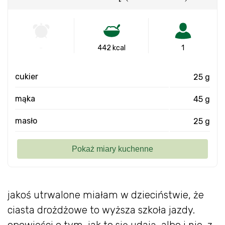
-
442 kcal
1
cukier
25 g
mąka
45 g
masło
25 g
jakoś utrwalone miałam w dzieciństwie, że
ciasta drożdżowe to wyższa szkoła jazdy.