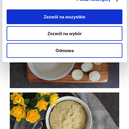
piekarnika do 190 stopni, pieczemy metodą
góra-dół przez 17 minut. Upieczone studzimy
Zezwól na wszystkie
na kuchennej kratce.
Zezwól na wybór
Odmowa