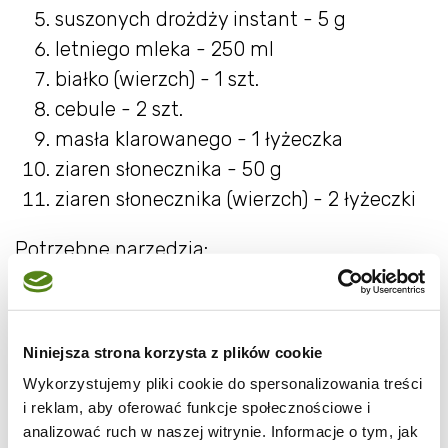
suszonych drożdży instant - 5 g
letniego mleka - 250 ml
białko (wierzch) - 1 szt.
cebule - 2 szt.
masła klarowanego - 1 łyżeczka
ziaren słonecznika - 50 g
ziaren słonecznika (wierzch) - 2 łyżeczki
Potrzebne narzędzia:
Przepis:
1. Na maśle klarowanym podsmażamy
Niniejsza strona korzysta z plików cookie
posiekaną w kostkę cebulę, studzimy. Do
Wykorzystujemy pliki cookie do spersonalizowania treści
misy wsypujemy mąkę, dodajemy drożdże,
i reklam, aby oferować funkcje społecznościowe i
sól, ziarna słonecznika. Dodajemy
analizować ruch w naszej witrynie. Informacje o tym, jak