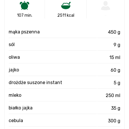
107 min.
2511 kcal
-
mąka pszenna
450 g
sól
9 g
oliwa
15 ml
jajko
60 g
drożdże suszone instant
5 g
mleko
250 ml
białko jajka
35 g
cebula
300 g