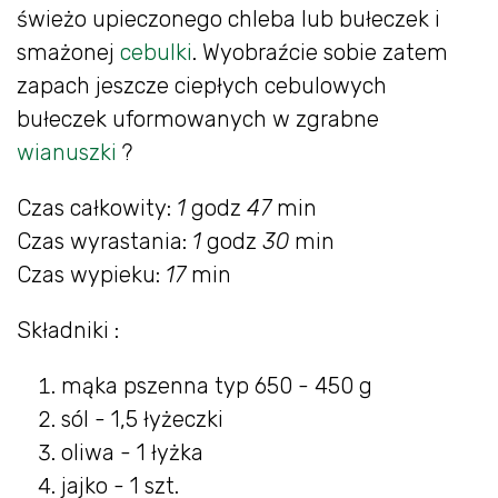
świeżo upieczonego chleba lub bułeczek i
smażonej
cebulki
. Wyobraźcie sobie zatem
zapach jeszcze ciepłych cebulowych
bułeczek uformowanych w zgrabne
wianuszki
?
Czas całkowity:
1
godz
47
min
Czas wyrastania:
1
godz
30
min
Czas wypieku:
17
min
Składniki :
mąka pszenna typ 650 - 450 g
sól - 1,5 łyżeczki
oliwa - 1 łyżka
jajko - 1 szt.