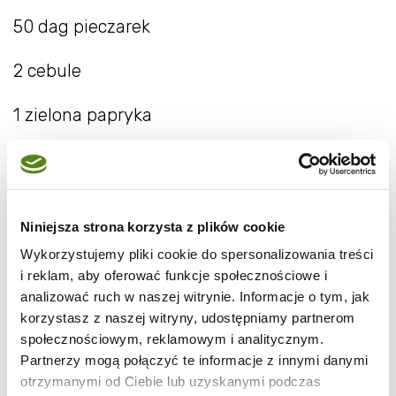
50 dag pieczarek
2 cebule
1 zielona papryka
2 gałązki selera naciowego
pół szklanki alkoholu (najlepsza ponoć jest
Niniejsza strona korzysta z plików cookie
sherry, ale można też dać wódkę,
Wykorzystujemy pliki cookie do spersonalizowania treści
a ja nie miałam nic z tego i dodałam złotą
i reklam, aby oferować funkcje społecznościowe i
analizować ruch w naszej witrynie. Informacje o tym, jak
tequilę - też pasuje)
korzystasz z naszej witryny, udostępniamy partnerom
społecznościowym, reklamowym i analitycznym.
mały koncentrat pomidorowy
Partnerzy mogą połączyć te informacje z innymi danymi
otrzymanymi od Ciebie lub uzyskanymi podczas
2 łyżki musztardy