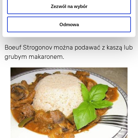
zagęścić mąką, jeżeli jest za rzadka. Ja z
Zezwól na wybór
reguły nie robię tego - wystarczy dać trochę
więcej cebuli, która rozgotowując się tworzy
Odmowa
gęsty sos.
Boeuf Strogonov można podawać z kaszą lub
grubym makaronem.