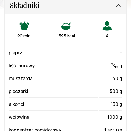
Składniki
90 min.
1595 kcal
4
pieprz
-
3
liść laurowy
⁄
g
10
musztarda
60 g
pieczarki
500 g
alkohol
130 g
wołowina
1000 g
koncentrat pomidorowy
1 sztuka