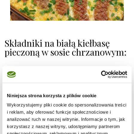
Składniki na białą kiełbasę
pieczoną w sosie chrzanowym:
500 g białej kiełbasy
3 średnie cebule
200 ml śmietanki 30%
2 łyżki tartego chrzanu
Niniejsza strona korzysta z plików cookie
1 łyżka majonezu
Wykorzystujemy pliki cookie do spersonalizowania treści
i reklam, aby oferować funkcje społecznościowe i
świeżo zmielony pieprz
analizować ruch w naszej witrynie. Informacje o tym, jak
2 łyżeczki majeranku
korzystasz z naszej witryny, udostępniamy partnerom
2 łyżki oleju Kujawski 3 ziarna
społecznościowym, reklamowym i analitycznym.