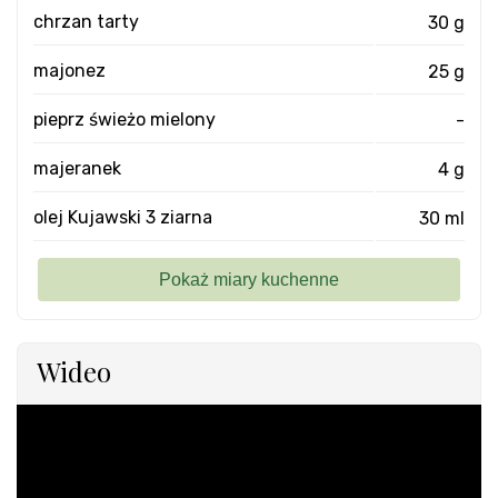
chrzan tarty
30 g
majonez
25 g
pieprz świeżo mielony
-
majeranek
4 g
olej Kujawski 3 ziarna
30 ml
Wideo