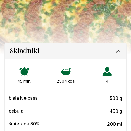
Składniki
45 min.
2504 kcal
4
biała kiełbasa
500 g
cebula
450 g
śmietana 30%
200 ml