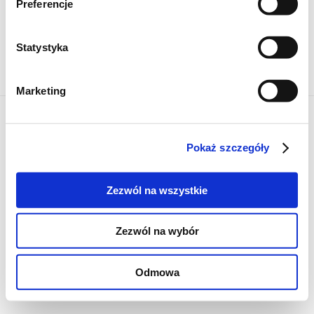
Preferencje
Mapa serwisu
Kanały RSS
Porady
Statystyka
Kategorie
Kontakt
Zaloguj się
Marketing
Copyright @2026 zpierwszegotloczenia.pl
Pokaż szczegóły
Zezwól na wszystkie
Zezwól na wybór
Odmowa