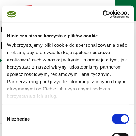
Ostatnio przeglądane
Niniejsza strona korzysta z plików cookie
przepisy
Wykorzystujemy pliki cookie do spersonalizowania treści
i reklam, aby oferować funkcje społecznościowe i
analizować ruch w naszej witrynie. Informacje o tym, jak
Pokaż jako zdjęcia
korzystasz z naszej witryny, udostępniamy partnerom
społecznościowym, reklamowym i analitycznym.
Poznaj markę Kujawski
Partnerzy mogą połączyć te informacje z innymi danymi
otrzymanymi od Ciebie lub uzyskanymi podczas
Jak powstaje olej Kujawski z polskiego rzepaku?
korzystania z ich usług.
Jak powstają oleje tłoczone na zimno Kujawski?
Wybór
Niezbędne
zgody
O serwisie
Regulamin
Polityka prywatności