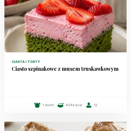
CIASTA I TORTY
Ciasto szpinakowe z musem truskawkowym
1 dzień
4046 kcal
12