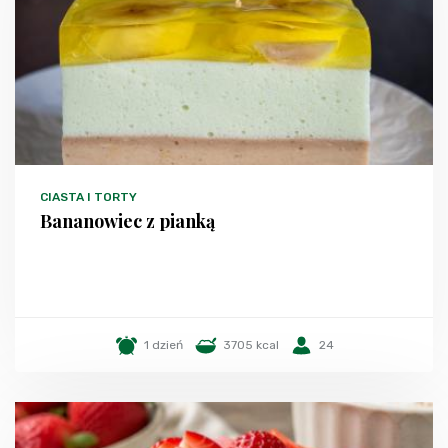
CIASTA I TORTY
Bananowiec z pianką
1 dzień
3705 kcal
24