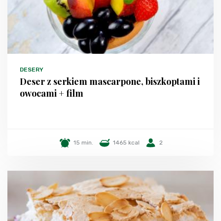
DESERY
Deser z serkiem mascarpone, biszkoptami i
owocami + film
15 min.
1465 kcal
2