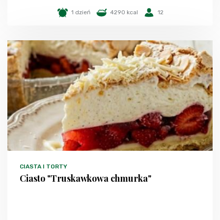
1 dzień
4290 kcal
12
CIASTA I TORTY
Ciasto "Truskawkowa chmurka"