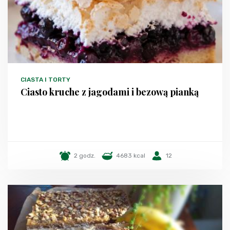
CIASTA I TORTY
Ciasto kruche z jagodami i bezową pianką
2 godz.
4683 kcal
12