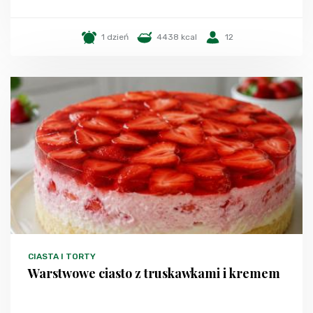
1 dzień
4438 kcal
12
CIASTA I TORTY
Warstwowe ciasto z truskawkami i kremem