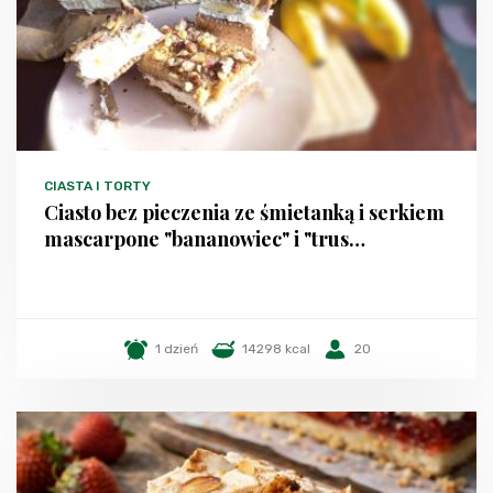
CIASTA I TORTY
Ciasto bez pieczenia ze śmietanką i serkiem
mascarpone "bananowiec" i "trus…
1 dzień
14298 kcal
20