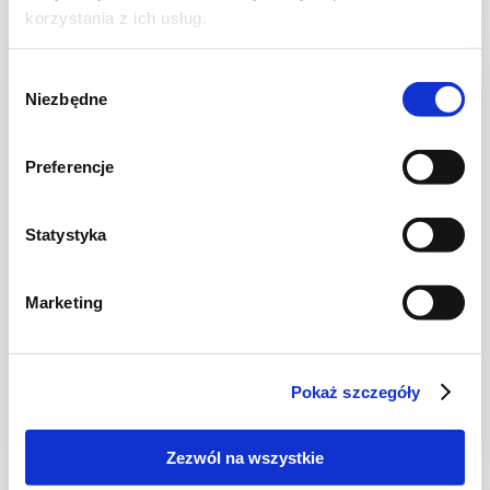
korzystania z ich usług.
Wybór
Niezbędne
zgody
Preferencje
Statystyka
Marketing
CIASTA I TORTY
Ciasto grysikowe z galaretką i owocami bez
pieczenia + film – Smakowite Dan…
Pokaż szczegóły
Zezwól na wszystkie
3 godz.
4298 kcal
12