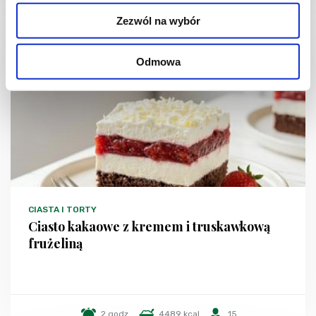
Zezwól na wybór
Odmowa
CIASTA I TORTY
Ciasto kakaowe z kremem i truskawkową
frużeliną
2 godz.
4489 kcal
15