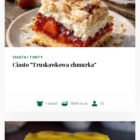
CIASTA I TORTY
Ciasto "Truskawkowa chmurka"
1 dzień
7884 kcal
15