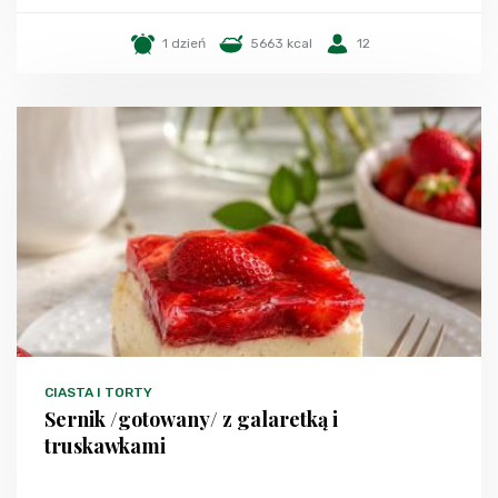
1 dzień
5663 kcal
12
CIASTA I TORTY
Sernik /gotowany/ z galaretką i
truskawkami