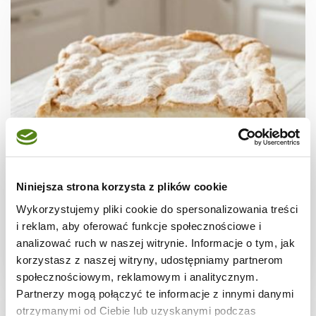
CIASTA I TORTY
Ciasto "Truskawkowa fantazja"
Niniejsza strona korzysta z plików cookie
Wykorzystujemy pliki cookie do spersonalizowania treści
i reklam, aby oferować funkcje społecznościowe i
analizować ruch w naszej witrynie. Informacje o tym, jak
korzystasz z naszej witryny, udostępniamy partnerom
2 godz.
4798 kcal
15
społecznościowym, reklamowym i analitycznym.
Partnerzy mogą połączyć te informacje z innymi danymi
otrzymanymi od Ciebie lub uzyskanymi podczas