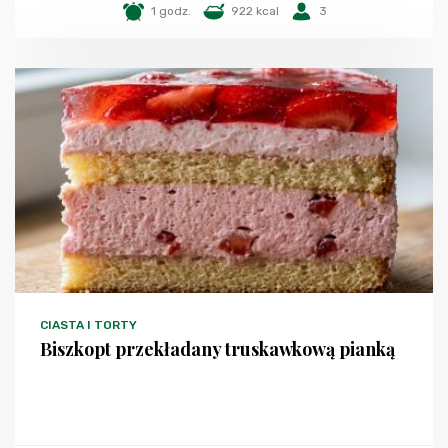
1 godz.
922 kcal
3
CIASTA I TORTY
Biszkopt przekładany truskawkową pianką