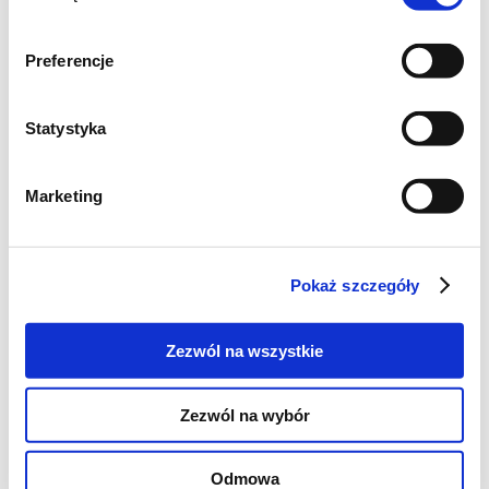
Sposób przygotowania:
Preferencje
WANILIOWY CUKIER PUDER
Cukier puder przygotuj najlepiej 1 dzień
Statystyka
wcześniej przed planowanym
pieczeniem ciasteczek. Będzie dzięki
Marketing
temu najbardziej aromatyczny.
Cukier puder wymieszaj z ziarenkami
wydłubanymi z laski wanilii. Przesyp do
Pokaż szczegóły
słoika, włóż do niego też pozostałości z
laski wanilii. Zakręć szczelnie i pozostaw
Zezwól na wszystkie
na 24 godziny.
CIASTKA PÓŁKSIĘŻYCE
Zezwól na wybór
Schłodzone masło pokrój w kostkę i
przełóż do miski. Dodaj zmielone
Odmowa