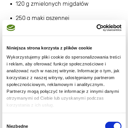
120 g zmielonych migdałów
250 g mąki pszennej
1 szczypta drobnej soli
2 żółtka
Niniejsza strona korzysta z plików cookie
Wykorzystujemy pliki cookie do spersonalizowania treści
100 g drobnego cukru do wypieków
i reklam, aby oferować funkcje społecznościowe i
analizować ruch w naszej witrynie. Informacje o tym, jak
1 laska wanilii
korzystasz z naszej witryny, udostępniamy partnerom
społecznościowym, reklamowym i analitycznym.
DO OPRÓSZENIA
Partnerzy mogą połączyć te informacje z innymi danymi
otrzymanymi od Ciebie lub uzyskanymi podczas
1 szklanka cukru pudru
korzystania z ich usług.
1 laska wanilii
Wybór
Niezbędne
zgody