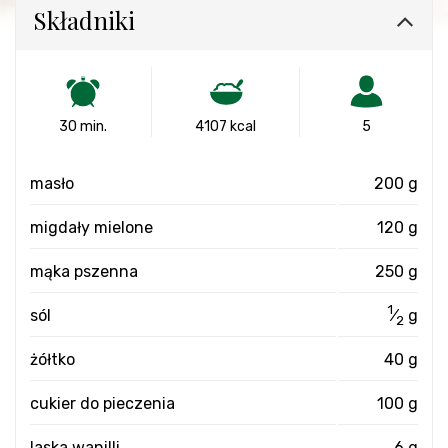
Składniki
30 min.
4107 kcal
5
masło
200 g
migdały mielone
120 g
mąka pszenna
250 g
1
sól
⁄
g
2
żółtko
40 g
cukier do pieczenia
100 g
laska wanilli
6 g