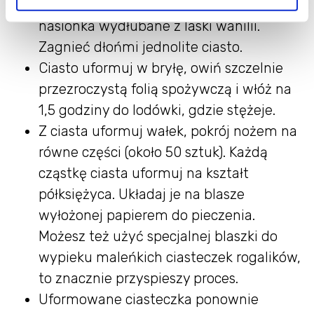
migdały, mąkę, sól, cukier, żółtka oraz
nasionka wydłubane z laski wanilii.
Zagnieć dłońmi jednolite ciasto.
Ciasto uformuj w bryłę, owiń szczelnie
przezroczystą folią spożywczą i włóż na
1,5 godziny do lodówki, gdzie stężeje.
Z ciasta uformuj wałek, pokrój nożem na
równe części (około 50 sztuk). Każdą
cząstkę ciasta uformuj na kształt
półksiężyca. Układaj je na blasze
wyłożonej papierem do pieczenia.
Możesz też użyć specjalnej blaszki do
wypieku maleńkich ciasteczek rogalików,
to znacznie przyspieszy proces.
Uformowane ciasteczka ponownie