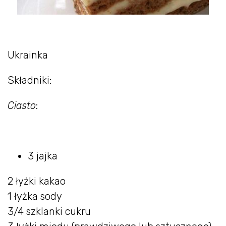
Ukrainka
Składniki:
Ciasto
:
3 jajka
2 łyżki kakao
1 łyżka sody
3/4 szklanki cukru