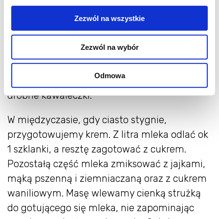
Zezwól na wszystkie
Najmniejszą część należy rozwałkować
cienko na pół blachy i upiec tak jak
Zezwól na wybór
poprzednie. Następnie pokruszyć ją niezbyt
drobno albo zetrzeć na tarce na pył - ja część
Odmowa
ciasta starłam a część pokruszyłam na
drobne kawałeczki.
W międzyczasie, gdy ciasto stygnie,
przygotowujemy krem. Z litra mleka odlać ok
1 szklanki, a resztę zagotować z cukrem.
Pozostałą część mleka zmiksować z jajkami,
mąką pszenną i ziemniaczaną oraz z cukrem
waniliowym. Masę wlewamy cienką strużką
do gotującego się mleka, nie zapominając