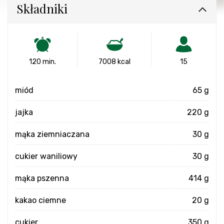
Składniki
120 min.
7008 kcal
15
miód
65 g
jajka
220 g
mąka ziemniaczana
30 g
cukier waniliowy
30 g
mąka pszenna
414 g
kakao ciemne
20 g
cukier
350 g