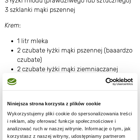
3 łyżki miodu (prawdziwego lub sztucznego)
3 szklanki mąki pszennej
Krem
:
1 litr mleka
2 czubate łyżki mąki pszennej (baaardzo
czubate)
2 czubate łyżki mąki ziemniaczanej
(baaardzo czubate)
2 jajka
2 cukry waniliowe (lub aromat waniliowy)
Niniejsza strona korzysta z plików cookie
1 szklanka cukru
Wykorzystujemy pliki cookie do spersonalizowania treści
1,5 kostki masła
i reklam, aby oferować funkcje społecznościowe i
analizować ruch w naszej witrynie. Informacje o tym, jak
korzystasz z naszej witryny, udostępniamy partnerom