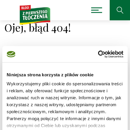
Ojej, błąd 404!
Niestety nie można było
odnaleźć strony, której
Niniejsza strona korzysta z plików cookie
Wykorzystujemy pliki cookie do spersonalizowania treści
szukasz.
i reklam, aby oferować funkcje społecznościowe i
analizować ruch w naszej witrynie. Informacje o tym, jak
Adres, który próbujesz odwiedzić
/przepis/tort-o-
korzystasz z naszej witryny, udostępniamy partnerom
smaku-kinder-bueno-i-truskawki
jest obecnie
społecznościowym, reklamowym i analitycznym.
niedostępny.
Partnerzy mogą połączyć te informacje z innymi danymi
Sprawdź pisownię adresu lub skorzystaj z wyszukiwarki
otrzymanymi od Ciebie lub uzyskanymi podczas