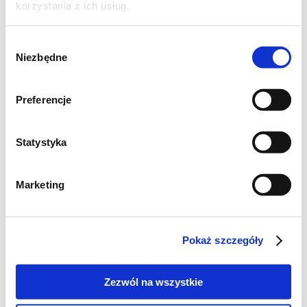
korzystania z ich usług.
Wybór
Niezbędne
zgody
Preferencje
Statystyka
Szukaj
Marketing
Poznaj markę Kujawski
Pokaż szczegóły
Jak powstaje olej Kujawski z polskiego rzepaku?
Zezwól na wszystkie
Jak powstają oleje tłoczone na zimno Kujawski?