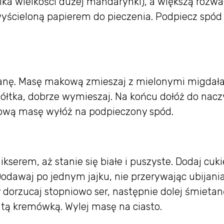
ka wielkości dużej mandarynki), a większą rozwał
yścieloną papierem do pieczenia. Podpiecz spód
j pianę. Masę makową zmieszaj z mielonymi migdał
żółtka, dobrze wymieszaj. Na końcu dołóż do nacz
otową masę wyłóż na podpieczony spód.
kserem, aż stanie się białe i puszyste. Dodaj cuki
 Dodawaj po jednym jajku, nie przerywając ubijani
dorzucaj stopniowo ser, następnie dolej śmietan
itą kremówką. Wylej masę na ciasto.