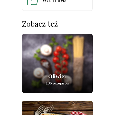
Wyślij na FB
Zobacz też
Oliwier
186 przepisów