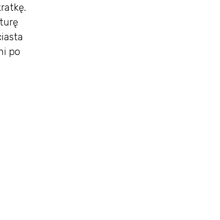
ratkę.
turę
ciasta
ni po