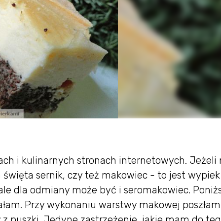
ach i kulinarnych stronach internetowych. Jeżeli 
święta sernik, czy też makowiec - to jest wypiek
le dla odmiany może być i seromakowiec. Poniż
zytałam. Przy wykonaniu warstwy makowej poszłam
 z puszki. Jedyne zastrzeżenie, jakie mam do te