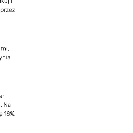
kuj i
 przez
ami,
ynia
er
a. Na
ę 18%.