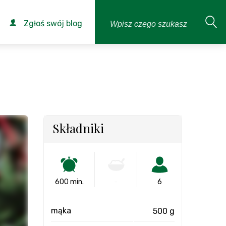
Zgłoś swój blog
Składniki
600 min.
-
6
mąka
500 g