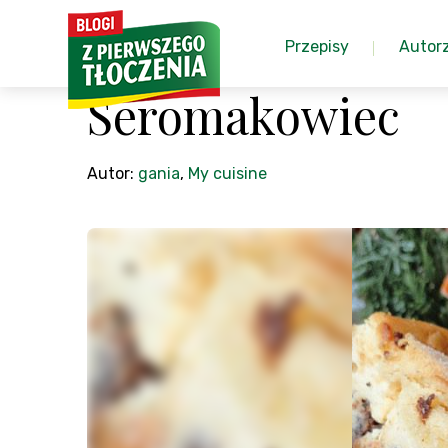
Przepisy
Autor
Seromakowiec
Autor:
gania
,
My cuisine