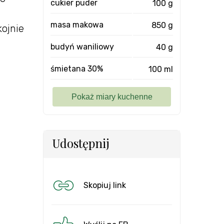
cukier puder
100 g
masa makowa
850 g
kojnie
budyń waniliowy
40 g
śmietana 30%
100 ml
Udostępnij
Skopiuj link