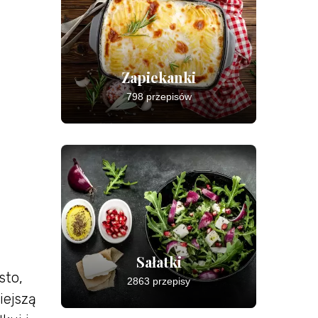
Zapiekanki
798 przepisów
Sałatki
sto,
2863 przepisy
iejszą