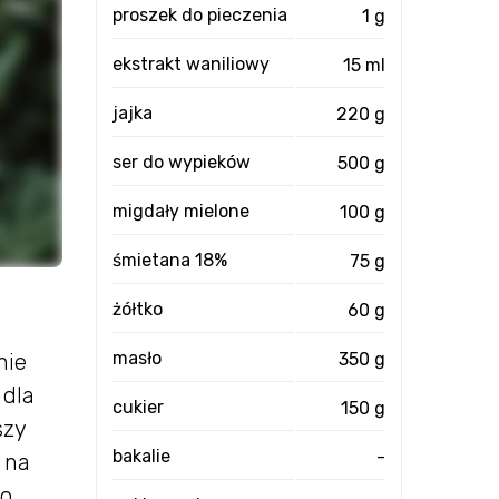
proszek do pieczenia
1 g
ekstrakt waniliowy
15 ml
jajka
220 g
ser do wypieków
500 g
migdały mielone
100 g
śmietana 18%
75 g
żółtko
60 g
masło
350 g
nie
 dla
cukier
150 g
szy
bakalie
-
 na
go