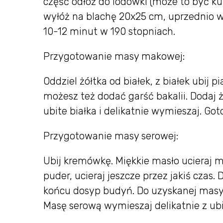
część odłóż do lodówki (może to być kul
wyłóż na blachę 20x25 cm, uprzednio w
10-12 minut w 190 stopniach.
Przygotowanie masy makowej:
Oddziel żółtka od białek, z białek ubi
możesz też dodać garść bakalii. Dodaj 
ubite białka i delikatnie wymieszaj. G
Przygotowanie masy serowej:
Ubij kremówkę. Miękkie masło ucieraj mi
puder, ucieraj jeszcze przez jakiś czas.
końcu dosyp budyń. Do uzyskanej masy 
Masę serową wymieszaj delikatnie z ub