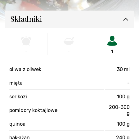
Składniki
-
-
1
oliwa z oliwek
30 ml
mięta
-
ser kozi
100 g
200-300
pomidory koktajlowe
g
quinoa
100 g
bakłażan
240 g