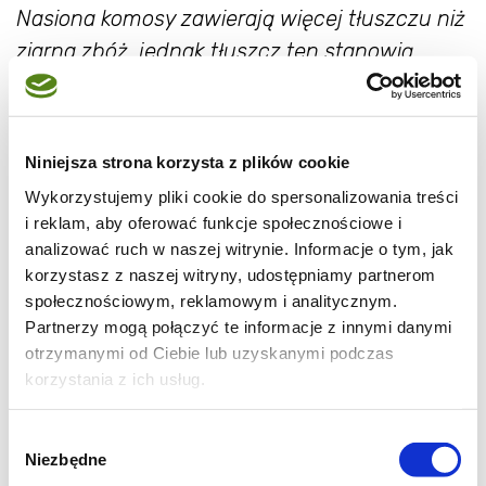
Nasiona komosy zawierają więcej tłuszczu niż
ziarna zbóż, jednak tłuszcz ten stanowią
głównie wartościowe, nienasycone kwasy
tłuszczowe, między innymi te z grupy omega-
3, występujące przede wszystkim w rybach.
Niniejsza strona korzysta z plików cookie
Na tle zbóż quinoa wyróżnia się również
Wykorzystujemy pliki cookie do spersonalizowania treści
wysoką zawartością witaminy E.
i reklam, aby oferować funkcje społecznościowe i
analizować ruch w naszej witrynie. Informacje o tym, jak
Dodam jeszcze, że quinoa ma niski indeks
korzystasz z naszej witryny, udostępniamy partnerom
glikemiczny - tylko 35. Warto więc spróbować
społecznościowym, reklamowym i analitycznym.
Partnerzy mogą połączyć te informacje z innymi danymi
wprowadzić ją do swojej codziennej diety.
otrzymanymi od Ciebie lub uzyskanymi podczas
Dzisiaj proponuję Wam lekką, odświeżającą
korzystania z ich usług.
sałatkę, przepis na którą znalazłam na
tej
stronie
.
Wybór
Niezbędne
zgody
Składniki: