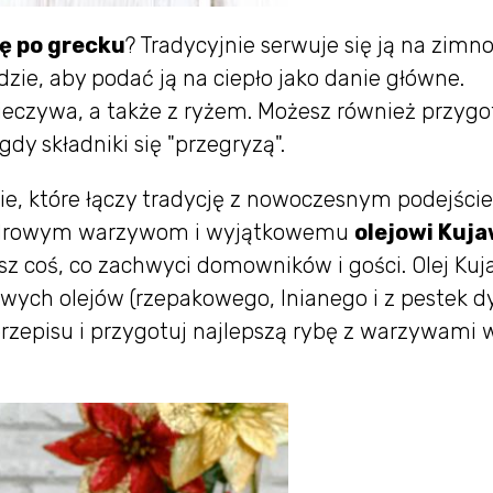
ę po grecku
? Tradycyjnie serwuje się ją na zimno
dzie, aby podać ją na ciepło jako danie główne.
ieczywa, a także z ryżem. Możesz również przyg
dy składniki się "przegryzą".
ie, które łączy tradycję z nowoczesnym podejści
e, zdrowym warzywom i wyjątkowemu
olejowi Kuja
z coś, co zachwyci domowników i gości. Olej Kuj
wych olejów (rzepakowego, lnianego i z pestek dy
zepisu i przygotuj najlepszą rybę z warzywami 