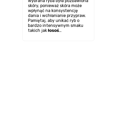
wybrana ryba była pozbawiona
skóry, ponieważ skóra może
wpłynąć na konsystencję
dania i wchłanianie przypraw.
Pamiętaj, aby unikać ryb o
bardzo intensywnym smaku
takich jak
łosoś
…