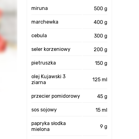
miruna
500 g
marchewka
400 g
cebula
300 g
seler korzeniowy
200 g
pietruszka
150 g
olej Kujawski 3
125 ml
ziarna
przecier pomidorowy
45 g
sos sojowy
15 ml
papryka słodka
9 g
mielona