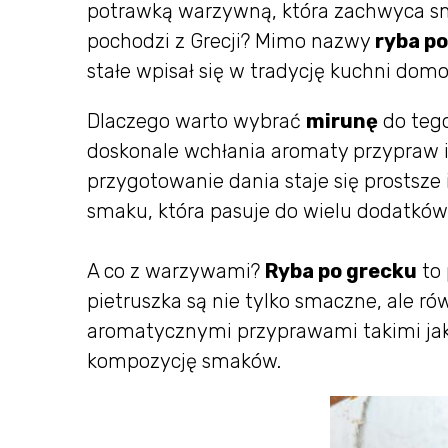
potrawką warzywną, która zachwyca sma
pochodzi z Grecji? Mimo nazwy
ryba p
stałe wpisał się w tradycję kuchni domo
Dlaczego warto wybrać
mirunę
do tego
doskonale wchłania aromaty przypraw i
przygotowanie dania staje się prostsze
smaku, która pasuje do wielu dodatkó
A co z warzywami?
Ryba po grecku
to 
pietruszka są nie tylko smaczne, ale r
aromatycznymi przyprawami takimi jak 
kompozycję smaków.