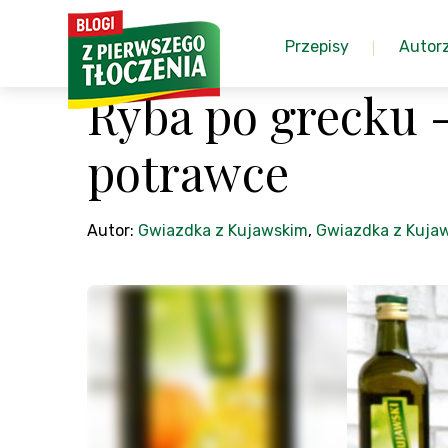
Przepisy
Autor
Ryba po grecku 
potrawce
Autor:
Gwiazdka z Kujawskim
,
Gwiazdka z Kuja