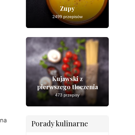
Zupy
2499 przepisów
Kujawski z
pierwszego tłoczenia
473 przepisy
 na
Porady kulinarne