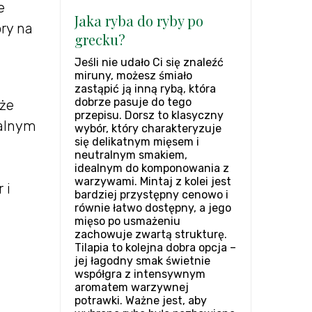
e
Jaka ryba do ryby po
ry na
grecku?
Jeśli nie udało Ci się znaleźć
miruny, możesz śmiało
zastąpić ją inną rybą, która
dobrze pasuje do tego
 że
przepisu. Dorsz to klasyczny
ralnym
wybór, który charakteryzuje
się delikatnym mięsem i
neutralnym smakiem,
idealnym do komponowania z
warzywami. Mintaj z kolei jest
 i
bardziej przystępny cenowo i
równie łatwo dostępny, a jego
mięso po usmażeniu
zachowuje zwartą strukturę.
Tilapia to kolejna dobra opcja –
jej łagodny smak świetnie
współgra z intensywnym
aromatem warzywnej
potrawki. Ważne jest, aby