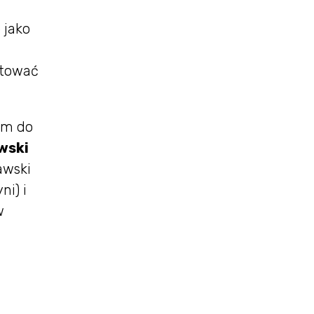
 jako
otować
em do
wski
awski
ni) i
w