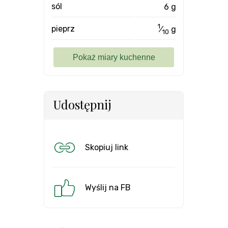
sól
6 g
1
pieprz
⁄
g
10
Udostępnij
Skopiuj link
Wyślij na FB