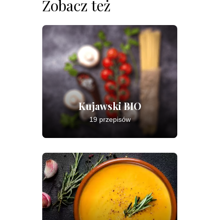
Zobacz też
Kujawski BIO
19 przepisów