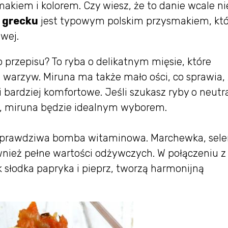
kiem i kolorem. Czy wiesz, że to danie wcale ni
o grecku
jest typowym polskim przysmakiem, któ
wej.
 przepisu? To ryba o delikatnym mięsie, które
 warzyw. Miruna ma także mało ości, co sprawia,
 i bardziej komfortowe. Jeśli szukasz ryby o neut
w, miruna będzie idealnym wyborem.
prawdziwa bomba witaminowa. Marchewka, seler
ównież pełne wartości odżywczych. W połączeniu z
słodka papryka i pieprz, tworzą harmonijną