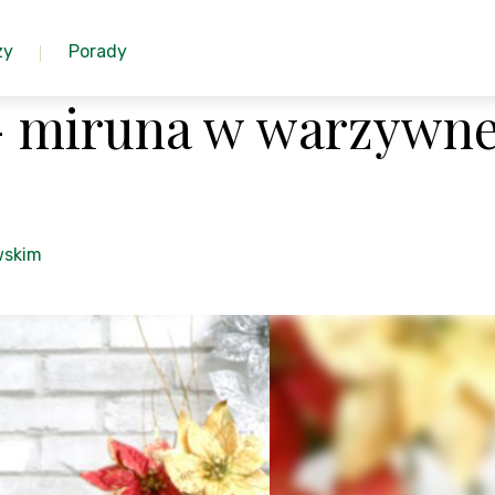
zy
Porady
- miruna w warzywne
wskim