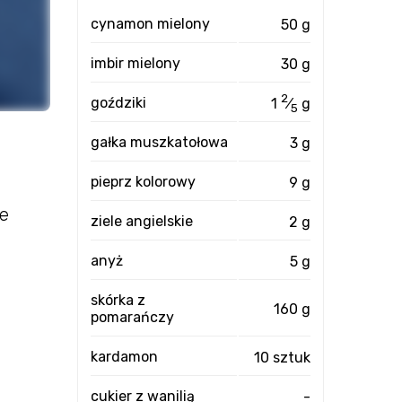
cynamon mielony
50 g
imbir mielony
30 g
2
goździki
1
⁄
g
5
gałka muszkatołowa
3 g
pieprz kolorowy
9 g
że
ziele angielskie
2 g
anyż
5 g
skórka z
160 g
pomarańczy
kardamon
10 sztuk
cukier z wanilią
-