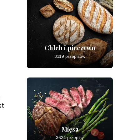
Chleb i pieczywo
3119 przepisów
ą
st
Mięsa
3624 przepisy