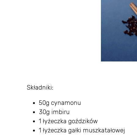
Składniki:
50g cynamonu
30g imbiru
1 łyżeczka goździków
1 łyżeczka gałki muszkatałowej