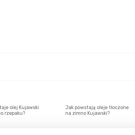
aje olej Kujawski
Jak powstają oleje tłoczone
go rzepaku?
na zimno Kujawski?