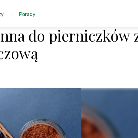
zy
Porady
nna do pierniczków 
czową