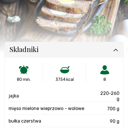
Składniki
80 min.
3754 kcal
8
220-260
jajka
g
mięso mielone wieprzowo - wolowe
700 g
bułka czerstwa
90 g