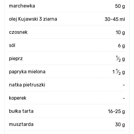
marchewka
50 g
olej Kujawski 3 ziarna
30-45 ml
czosnek
10 g
sól
6 g
1
pieprz
⁄
g
2
1
papryka mielona
1
⁄
g
2
natka pietruszki
-
koperek
-
bułka tarta
16-25 g
musztarda
30 g