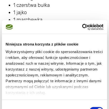
1 czerstwa bułka
1 jajko
1 marchewka
1 cebula
2-3 łyżki oleju Kujawski 3 ziarna
2 ząbki czosnku
Niniejsza strona korzysta z plików cookie
1 łyżeczka soli
Wykorzystujemy pliki cookie do spersonalizowania treści
1/2 łyżeczki pieprzu
i reklam, aby oferować funkcje społecznościowe i
1/2 łyżeczki papryki mielonej
analizować ruch w naszej witrynie. Informacje o tym, jak
korzystasz z naszej witryny, udostępniamy partnerom
natka pietruszki
społecznościowym, reklamowym i analitycznym.
koperek
Partnerzy mogą połączyć te informacje z innymi danymi
otrzymanymi od Ciebie lub uzyskanymi podczas
Dodatkowo:
korzystania z ich usług.
bułka tarta do wysypania formy
Wybór