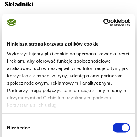
Składniki
:
1/2 kg mąki pszennej
1/2 kostki masła (ew. margaryny)
1 szklanka zimnego mleka
Niniejsza strona korzysta z plików cookie
50g drożdży
Wykorzystujemy pliki cookie do spersonalizowania treści
2 jajka
i reklam, aby oferować funkcje społecznościowe i
6 łyżek cukru
analizować ruch w naszej witrynie. Informacje o tym, jak
cukier waniliowy
korzystasz z naszej witryny, udostępniamy partnerom
społecznościowym, reklamowym i analitycznym.
szczypta soli
Partnerzy mogą połączyć te informacje z innymi danymi
1/2 kieliszka spirytusu
otrzymanymi od Ciebie lub uzyskanymi podczas
korzystania z ich usług.
oraz dodatkowo
:
Wybór
marmolada
Niezbędne
zgody
olej i/lub smalec do smażenia