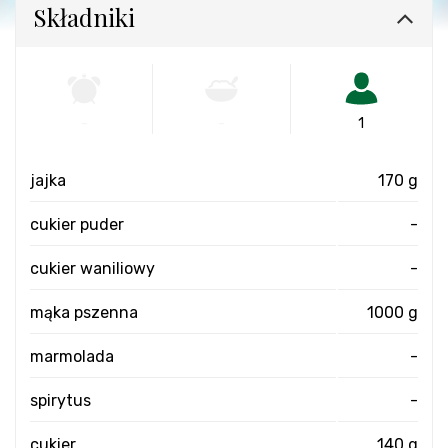
Składniki
-
-
1
jajka
170 g
cukier puder
-
cukier waniliowy
-
mąka pszenna
1000 g
marmolada
-
spirytus
-
cukier
140 g