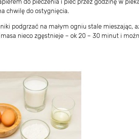
pierem do pieczenia i piec przez godzinę w pieka
a chwilę do ostygnięcia.
niki podgrzać na małym ogniu stale mieszając, aż
 masa nieco zgęstnieje – ok 20 – 30 minut i moż