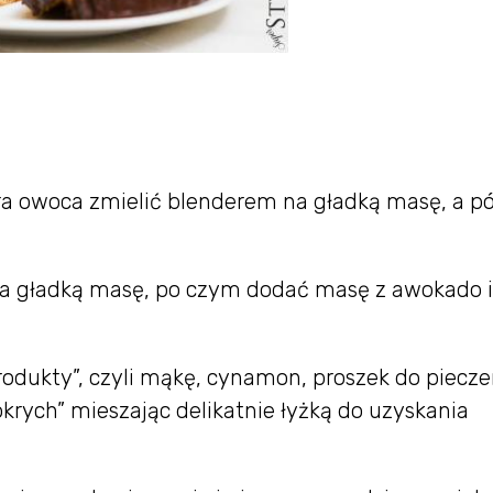
ra owoca zmielić blenderem na gładką masę, a pó
na gładką masę, po czym dodać masę z awokado i
odukty”, czyli mąkę, cynamon, proszek do pieczen
rych” mieszając delikatnie łyżką do uzyskania