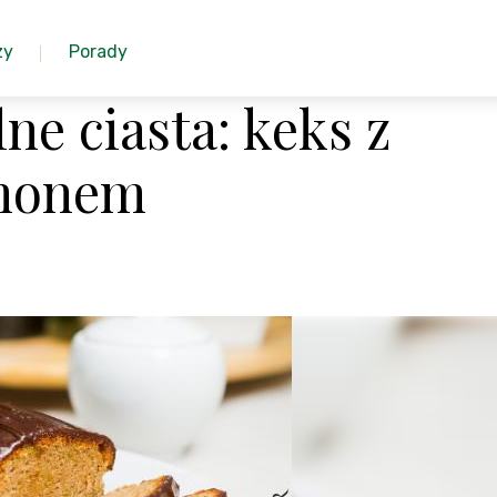
zy
Porady
e ciasta: keks z
amonem