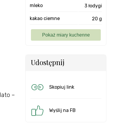
mleko
3 łodygi
kakao ciemne
20 g
Udostępnij
Skopiuj link
lato –
Wyślij na FB