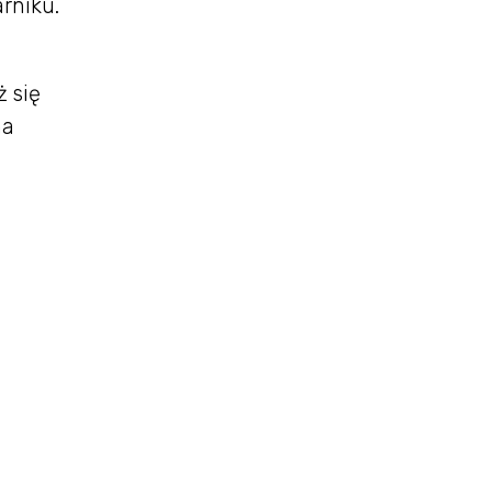
rniku.
 się
na