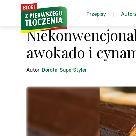
Przepisy
Autor
Niekonwencjonaln
awokado i cyn
Autor:
Dorota
,
SuperStyler