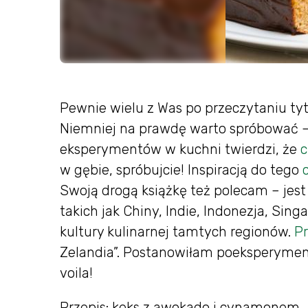
Pewnie wielu z Was po przeczytaniu tyt
Niemniej na prawdę warto spróbować – 
eksperymentów w kuchni twierdzi, że
c
w gębie, spróbujcie! Inspiracją do tego
Swoją drogą książkę też polecam – jest
takich jak Chiny, Indie, Indonezja, Sin
kultury kulinarnej tamtych regionów.
Pr
Zelandia”. Postanowiłam poeksperymen
voila!
Przepis: keks z awokado i cynamonem