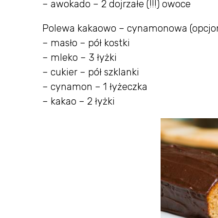
– awokado – 2 dojrzałe (!!!) owoce
Polewa kakaowo – cynamonowa (opcjon
– masło – pół kostki
– mleko – 3 łyżki
– cukier – pół szklanki
– cynamon – 1 łyżeczka
– kakao – 2 łyżki