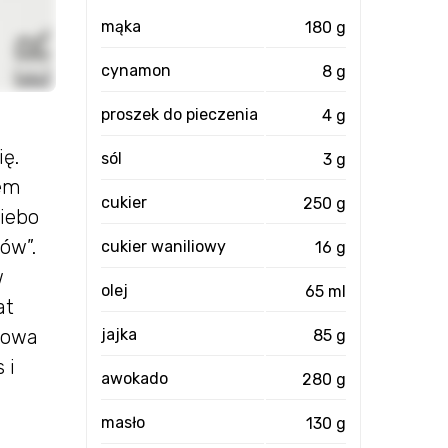
mąka
180 g
cynamon
8 g
proszek do pieczenia
4 g
ię.
sól
3 g
iem
cukier
250 g
iebo
ów”.
cukier waniliowy
16 g
w
olej
65 ml
at
Nowa
jajka
85 g
 i
awokado
280 g
masło
130 g