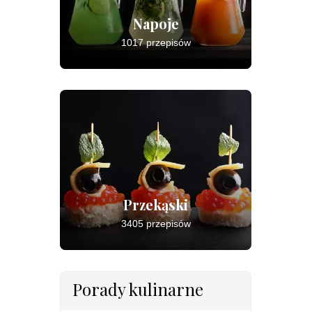
Napoje
1017 przepisów
Przekąski
3405 przepisów
Porady kulinarne