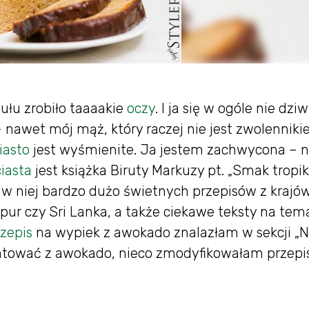
ułu zrobiło taaaakie
oczy
. I ja się w ogóle nie dziw
nawet mój mąż, który raczej nie jest zwolennik
iasto
jest wyśmienite. Ja jestem zachwycona – n
ciasta
jest książka Biruty Markuzy pt. „Smak tropik
 w niej bardzo dużo świetnych przepisów z krajó
gapur czy Sri Lanka, a także ciekawe teksty na tem
zepis
na wypiek z awokado znalazłam w sekcji „
tować z awokado, nieco zmodyfikowałam przepis