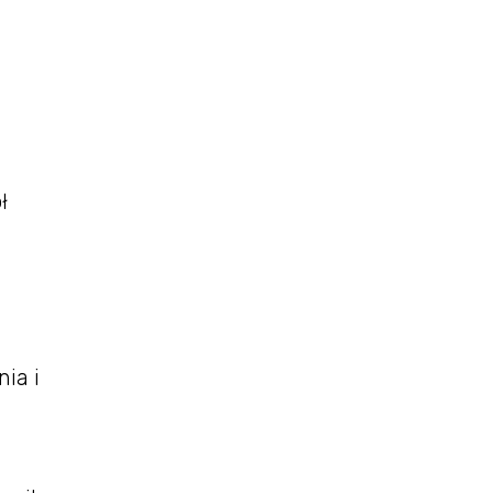
ł
ia i