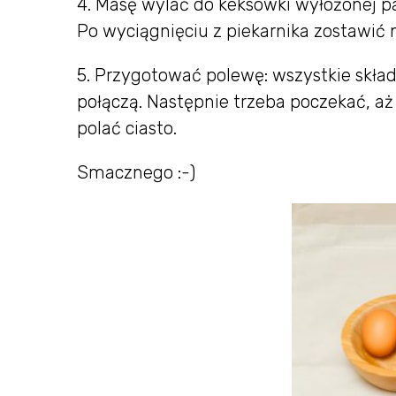
4. Masę wylać do keksówki wyłożonej pa
Po wyciągnięciu z piekarnika zostawić n
5. Przygotować polewę: wszystkie skład
połączą. Następnie trzeba poczekać, aż
polać ciasto.
Smacznego :-)