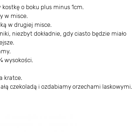
w kostkę o boku plus minus 1cm.
y w misce.
ką w drugiej misce.
iki, niezbyt dokładnie, gdy ciasto będzie miało
ejsze.
amy.
¾ wysokości.
a kratce.
ałą czekoladą i ozdabiamy orzechami laskowymi.