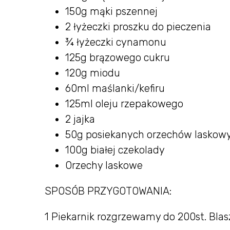
150g mąki pszennej
2 łyżeczki proszku do pieczenia
¾ łyżeczki cynamonu
125g brązowego cukru
120g miodu
60ml maślanki/kefiru
125ml oleju rzepakowego
2 jajka
50g posiekanych orzechów laskow
100g białej czekolady
Orzechy laskowe
SPOSÓB PRZYGOTOWANIA:
1 Piekarnik rozgrzewamy do 200st. Bla