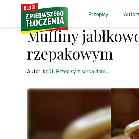
Przepisy
Autor
Muffiny jabłkow
rzepakowym
Autor:
KeJt
,
Przepisy z serca domu