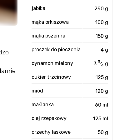
jabłka
290 g
mąka orkiszowa
100 g
mąka pszenna
150 g
proszek do pieczenia
4 g
dzo
3
cynamon mielony
3
⁄
g
4
larnie
cukier trzcinowy
125 g
miód
120 g
maślanka
60 ml
olej rzepakowy
125 ml
orzechy laskowe
50 g