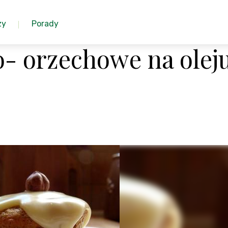
zy
Porady
o- orzechowe na olej