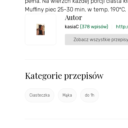
pełna. Na wierzch każdej porcji ciasta k
Muffiny piec 25-30 min. w temp. 190°C.
Autor
kasiaC
(378 wpisów)
http:
Zobacz wszystkie przepisy
Kategorie przepisów
Ciasteczka
Mąka
do 1h