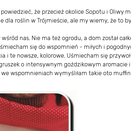
powiedzieć, że przecież okolice Sopotu i Oliwy m
 dla roślin w Trójmieście, ale my wiemy, że to b
y wśród nas. Nie ma też ogrodu, a dom został całk
 Uśmiecham się do wspomnień - miłych i pogodny
ia i te nowsze, kolorowe. Uśmiecham się przywoł
gruszek o intensywnym goździkowym aromacie i
a we wspomnieniach wymyśliłam takie oto muffin