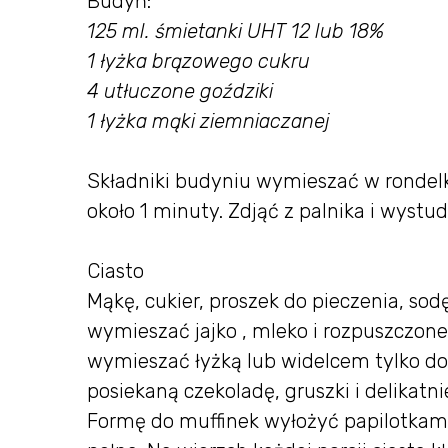
Budyń:
125 ml. śmietanki UHT 12 lub 18%
1 łyżka brązowego cukru
4 utłuczone goździki
1 łyżka mąki ziemniaczanej
Składniki budyniu wymieszać w rondel
około 1 minuty. Zdjąć z palnika i wystud
Ciasto
Mąkę, cukier, proszek do pieczenia, so
wymieszać jajko , mleko i rozpuszczone
wymieszać łyżką lub widelcem tylko d
posiekaną czekoladę, gruszki i delikatn
Formę do muffinek wyłożyć papilotkami i