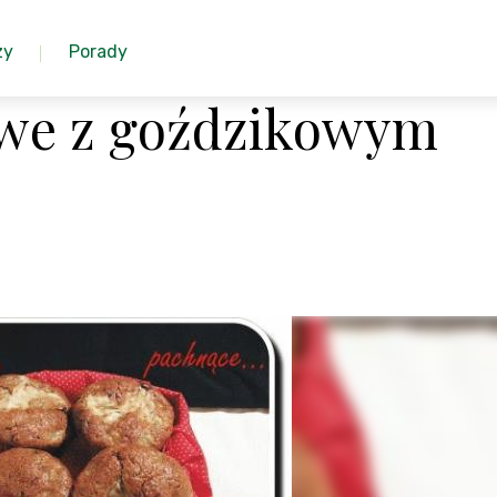
zy
Porady
owe z goździkowym