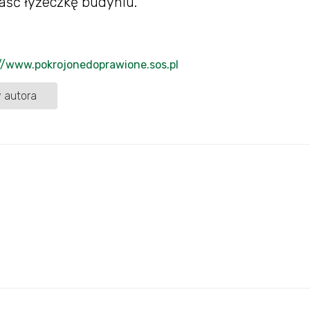
łaść łyżeczkę budyniu.
//www.pokrojonedoprawione.sos.pl
 autora