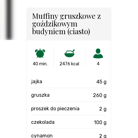
Muffiny gruszkowe z
goździkowym
budyniem (ciasto)
40 min.
2476 kcal
4
jajka
45 g
gruszka
260 g
proszek do pieczenia
2 g
czekolada
100 g
cynamon
2 g