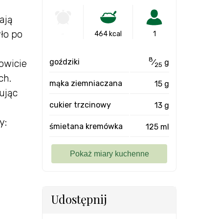
ają
yło po
-
464 kcal
1
8
goździki
⁄
g
owicie
25
ch.
mąka ziemniaczana
15 g
ując
cukier trzcinowy
13 g
y:
śmietana kremówka
125 ml
Udostępnij