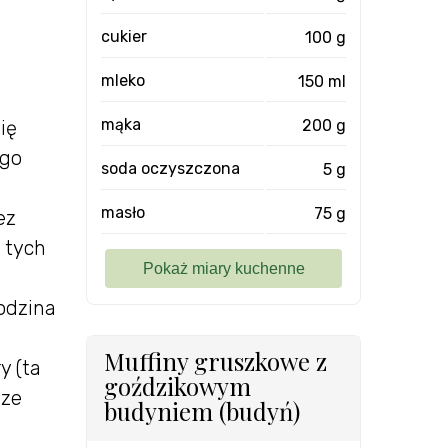
cukier
100 g
mleko
150 ml
mąka
200 g
ię
ego
soda oczyszczona
5 g
masło
75 g
ez
 tych
rodzina
Muffiny gruszkowe z
y (ta
goździkowym
 ze
budyniem (budyń)
.