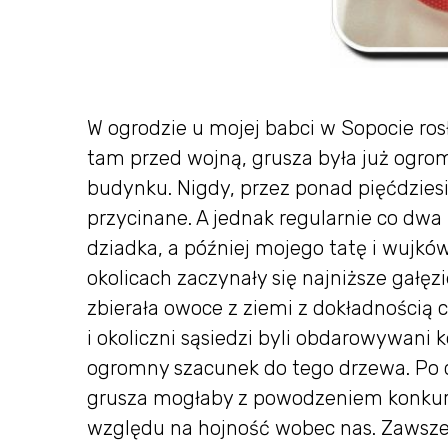
W ogrodzie u mojej babci w Sopocie ros
tam przed wojną, grusza była już og
budynku. Nigdy, przez ponad pięćdziesi
przycinane. A jednak regularnie co dwa 
dziadka, a później mojego tatę i wujkó
okolicach zaczynały się najniższe gałęzi
zbierała owoce z ziemi z dokładnością c
i okoliczni sąsiedzi byli obdarowywani
ogromny szacunek do tego drzewa. Po c
grusza mogłaby z powodzeniem konkurow
względu na hojność wobec nas. Zawsze 