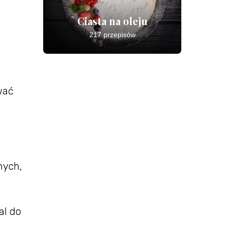
Ciasta na oleju
217 przepisów
wać
hych,
al do