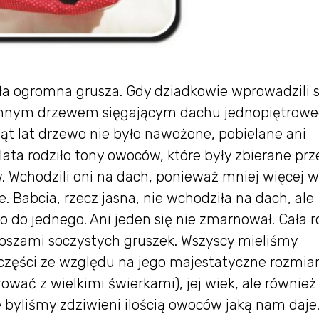
ła ogromna grusza. Gdy dziadkowie wprowadzili s
romnym drzewem sięgającym dachu jednopiętrow
ąt lat drzewo nie było nawożone, pobielane ani
lata rodziło tony owoców, które były zbierane prz
w. Wchodzili oni na dach, ponieważ mniej więcej w
e. Babcia, rzecz jasna, nie wchodziła na dach, ale
o do jednego. Ani jeden się nie zmarnował. Cała 
 koszami soczystych gruszek. Wszyscy mieliśmy
zęści ze względu na jego majestatyczne rozmiar
ać z wielkimi świerkami), jej wiek, ale również
byliśmy zdziwieni ilością owoców jaką nam daje