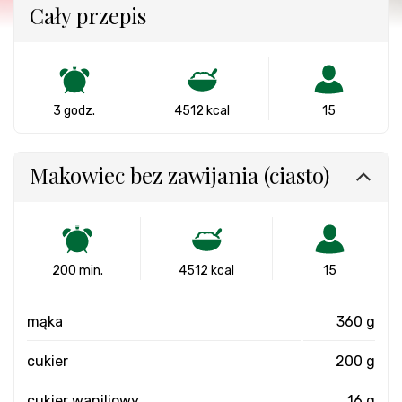
Cały przepis
3 godz.
4512 kcal
15
Makowiec bez zawijania (ciasto)
200 min.
4512 kcal
15
mąka
360 g
cukier
200 g
cukier waniliowy
16 g