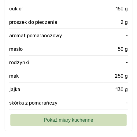
cukier
150 g
proszek do pieczenia
2 g
aromat pomarańczowy
-
masło
50 g
rodzynki
-
mak
250 g
jajka
130 g
skórka z pomarańczy
-