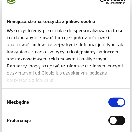
7 jajek
25 dag masła
Niniejsza strona korzysta z plików cookie
Wykorzystujemy pliki cookie do spersonalizowania treści
2 szklanki mąki
i reklam, aby oferować funkcje społecznościowe i
analizować ruch w naszej witrynie. Informacje o tym, jak
1 szklanka cukru
korzystasz z naszej witryny, udostępniamy partnerom
społecznościowym, reklamowym i analitycznym.
cukier waniliowy
Partnerzy mogą połączyć te informacje z innymi danymi
otrzymanymi od Ciebie lub uzyskanymi podczas
2 łyżeczki proszku
korzystania z ich usług.
łyżka oleju
Wybór
Niezbędne
zgody
Mak:
25 dag maku
Preferencje