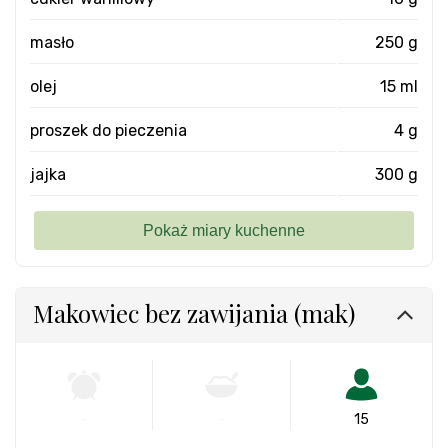
masło
250 g
olej
15 ml
proszek do pieczenia
4 g
jajka
300 g
Makowiec bez zawijania (mak)
-
-
15