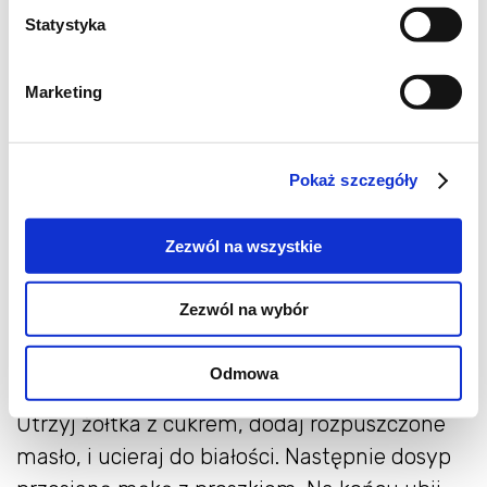
3 jajka
Statystyka
50 g masła
Marketing
1 łyżeczka proszku
3/4 szklanki cukru
Pokaż szczegóły
rodzynki, skórka pomarańczowa
Zezwól na wszystkie
aromat pomarańczowy lub migdałowy
Zezwól na wybór
Przygotowanie ciasta:
Odmowa
Oddziel żółtka od białek, masło rozpuść.
Utrzyj żółtka z cukrem, dodaj rozpuszczone
masło, i ucieraj do białości. Następnie dosyp