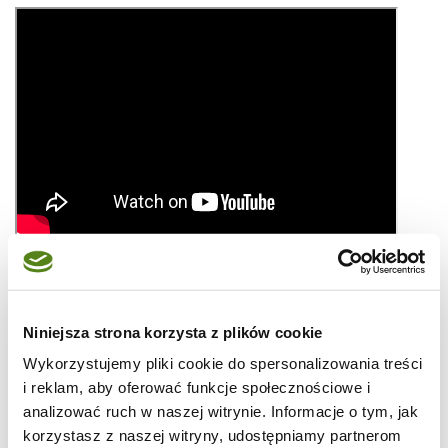
składniki na 4 porcje
Niniejsza strona korzysta z plików cookie
Wykorzystujemy pliki cookie do spersonalizowania treści
500 g fasolki szparagowej
i reklam, aby oferować funkcje społecznościowe i
analizować ruch w naszej witrynie. Informacje o tym, jak
300 g kiełbasy
korzystasz z naszej witryny, udostępniamy partnerom