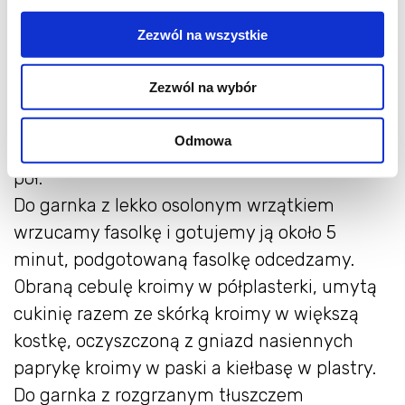
sól
Zezwól na wszystkie
przepis
Zezwól na wybór
Z umytej fasolki odcinamy końcówki z
Odmowa
ogonkami a większe sztuki przekrawamy na
pół.
Do garnka z lekko osolonym wrzątkiem
wrzucamy fasolkę i gotujemy ją około 5
minut, podgotowaną fasolkę odcedzamy.
Obraną cebulę kroimy w półplasterki, umytą
cukinię razem ze skórką kroimy w większą
kostkę, oczyszczoną z gniazd nasiennych
paprykę kroimy w paski a kiełbasę w plastry.
Do garnka z rozgrzanym tłuszczem