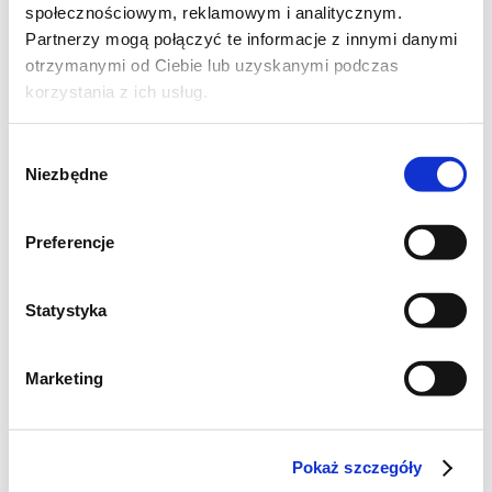
społecznościowym, reklamowym i analitycznym.
1 cukinia
Partnerzy mogą połączyć te informacje z innymi danymi
otrzymanymi od Ciebie lub uzyskanymi podczas
2 cebule
korzystania z ich usług.
2 papryki ( czerwona i żółta )
Wybór
Niezbędne
zgody
1 puszka pomidorów krojonych
Preferencje
500 ml bulionu
olej do smażenia
Statystyka
szczypta ostrej papryki
Marketing
1 łyżka suszonej bazylii
Pokaż szczegóły
czarny pieprz