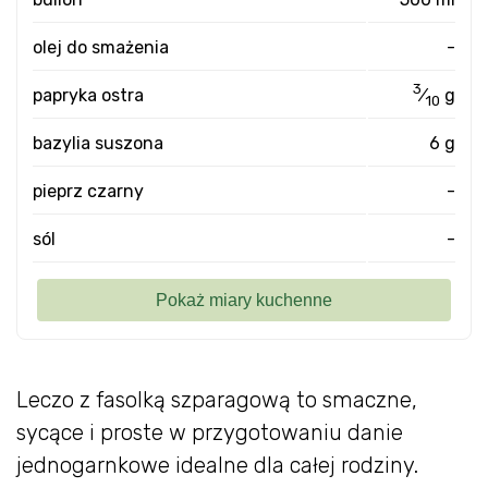
olej do smażenia
-
3
papryka ostra
⁄
g
10
bazylia suszona
6 g
pieprz czarny
-
sól
-
Leczo z fasolką szparagową to smaczne,
sycące i proste w przygotowaniu danie
jednogarnkowe idealne dla całej rodziny.