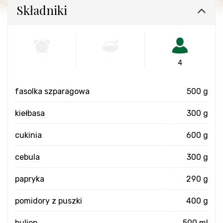
Składniki
-
-
4
fasolka szparagowa
500 g
kiełbasa
300 g
cukinia
600 g
cebula
300 g
papryka
290 g
pomidory z puszki
400 g
bulion
500 ml