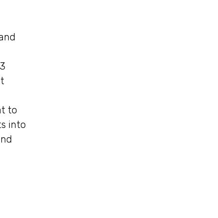
 and
-3
t
t to
s into
and