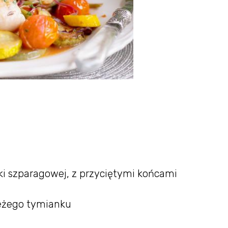
lki szparagowej, z przyciętymi końcami
ieżego tymianku