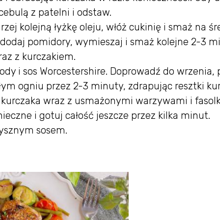
ebulą z patelni i odstaw.
zej kolejną łyżkę oleju, włóż cukinię i smaż na ś
 dodaj pomidory, wymieszaj i smaż kolejne 2-3 mi
raz z kurczakiem.
wody i sos Worcestershire. Doprowadź do wrzenia, 
łym ogniu przez 2-3 minuty, zdrapując resztki ku
e kurczaka wraz z usmażonymi warzywami i fasolk
ieczne i gotuj całość jeszcze przez kilka minut.
pysznym sosem.