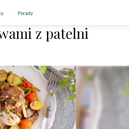
zy
Porady
wami z patelni