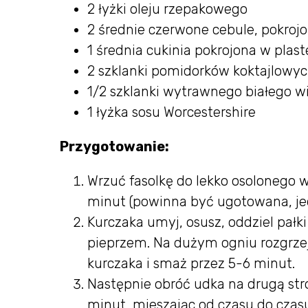
2 łyżki oleju rzepakowego
2 średnie czerwone cebule, pokrojo
1 średnia cukinia pokrojona w plast
2 szklanki pomidorków koktajlowy
1/2 szklanki wytrawnego białego w
1 łyżka sosu Worcestershire
Przygotowanie:
Wrzuć fasolkę do lekko osolonego w
minut (powinna być ugotowana, jed
Kurczaka umyj, osusz, oddziel pałki
pieprzem. Na dużym ogniu rozgrzej 
kurczaka i smaż przez 5-6 minut.
Następnie obróć udka na drugą stro
minut, mieszając od czasu do czasu