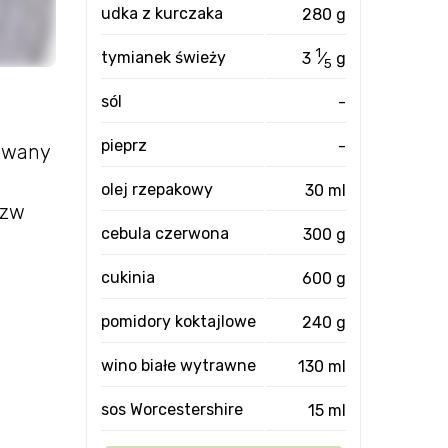
udka z kurczaka
280 g
1
tymianek świeży
3
⁄
g
5
sól
-
pieprz
-
towany
olej rzepakowy
30 ml
tzw
cebula czerwona
300 g
cukinia
600 g
pomidory koktajlowe
240 g
wino białe wytrawne
130 ml
sos Worcestershire
15 ml