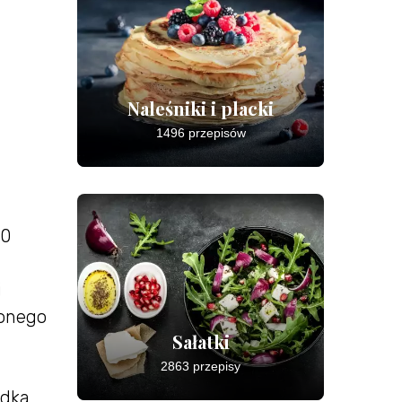
Naleśniki i placki
1496 przepisów
10
i
ionego
Sałatki
2863 przepisy
udka