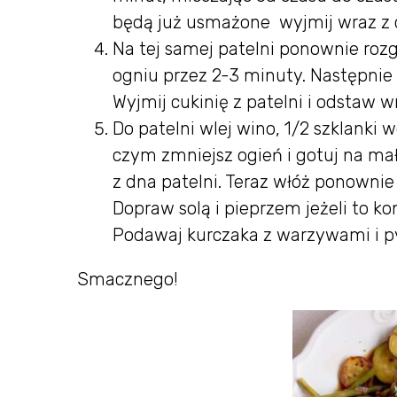
będą już usmażone wyjmij wraz z c
Na tej samej patelni ponownie rozgr
ogniu przez 2-3 minuty. Następnie
Wyjmij cukinię z patelni i odstaw w
Do patelni wlej wino, 1/2 szklanki 
czym zmniejsz ogień i gotuj na ma
z dna patelni. Teraz włóż ponowni
Dopraw solą i pieprzem jeżeli to kon
Podawaj kurczaka z warzywami i 
Smacznego!