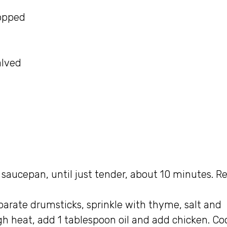
hopped
alved
saucepan, until just tender, about 10 minutes. 
arate drumsticks, sprinkle with thyme, salt and
h heat, add 1 tablespoon oil and add chicken. Co