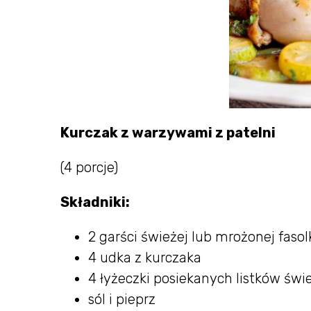
Kurczak z warzywami z patelni
(4 porcje)
Składniki:
2 garści świeżej lub mrożonej faso
4 udka z kurczaka
4 łyżeczki posiekanych listków św
sól i pieprz