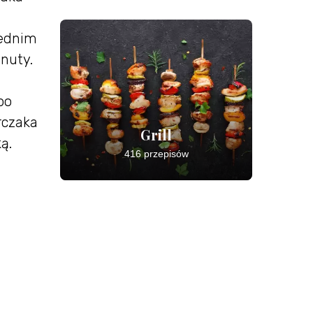
rednim
nuty.
po
rczaka
Grill
ą.
416 przepisów