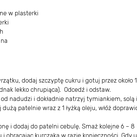
ne w plasterki
erki
ch
ina
rzątku, dodaj szczyptę cukru i gotuj przez około 
nak lekko chrupiąca). Odcedź i odstaw.
 od nadudzi i dokładnie natrzyj tymiankiem, solą 
dużą patelnie wraz z 1 łyżką oleju, włóż dopraw
nę i dodaj do patelni cebulę. Smaż kolejne 6 – 8
 i obracając kurczaka w razie konieczności. Gdy 