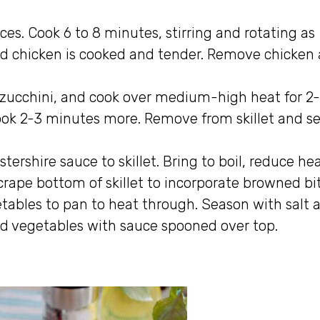
ces. Cook 6 to 8 minutes, stirring and rotating as
nd chicken is cooked and tender. Remove chicken
dd zucchini, and cook over medium-high heat for 2
ook 2-3 minutes more. Remove from skillet and se
ershire sauce to skillet. Bring to boil, reduce hea
rape bottom of skillet to incorporate browned bit
tables to pan to heat through. Season with salt 
nd vegetables with sauce spooned over top.