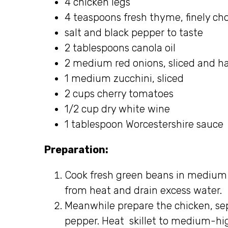
4 chicken legs
4 teaspoons fresh thyme, finely c
salt and black pepper to taste
2 tablespoons canola oil
2 medium red onions, sliced and h
1 medium zucchini, sliced
2 cups cherry tomatoes
1/2 cup dry white wine
1 tablespoon Worcestershire sauce
Preparation:
Cook fresh green beans in medium 
from heat and drain excess water.
Meanwhile prepare the chicken, sep
pepper. Heat skillet to medium-hig