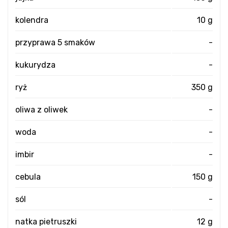
kolendra
10 g
przyprawa 5 smaków
-
kukurydza
-
ryż
350 g
oliwa z oliwek
-
woda
-
imbir
-
cebula
150 g
sól
-
natka pietruszki
12 g