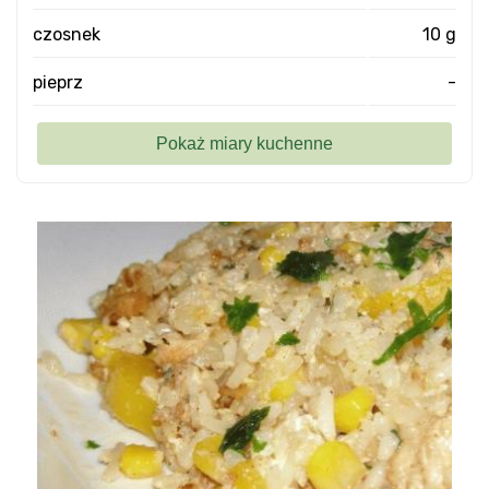
czosnek
10 g
pieprz
-