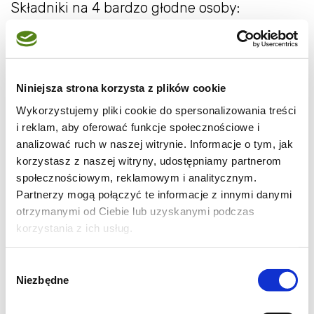
Składniki na 4 bardzo głodne osoby:
1 puszka mleka kokosowego
½ cup wody ciepłej
350 g ryżu
Niniejsza strona korzysta z plików cookie
Oliwa z oliwek
Wykorzystujemy pliki cookie do spersonalizowania treści
Sól,
i reklam, aby oferować funkcje społecznościowe i
2 ząbki czosnku
analizować ruch w naszej witrynie. Informacje o tym, jak
Łyżka natki kolendry
korzystasz z naszej witryny, udostępniamy partnerom
Łyżka natki pietruszki
społecznościowym, reklamowym i analitycznym.
Partnerzy mogą połączyć te informacje z innymi danymi
1 cebula
otrzymanymi od Ciebie lub uzyskanymi podczas
5 pojedynczych piersi z kurczaka
korzystania z ich usług.
Kawałek świeżego korzenia imbiru – ok. 2 cm
1 żółta papryka
Wybór
1,5 cup kukurydzy mrożonej (ziarna)
Niezbędne
zgody
3 jajka,