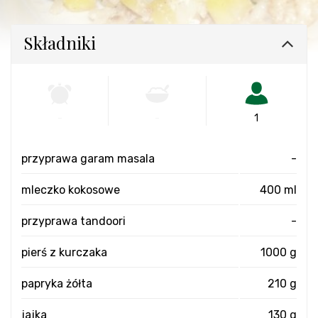
Składniki
-
-
1
przyprawa garam masala
-
mleczko kokosowe
400 ml
przyprawa tandoori
-
pierś z kurczaka
1000 g
papryka żółta
210 g
jajka
130 g