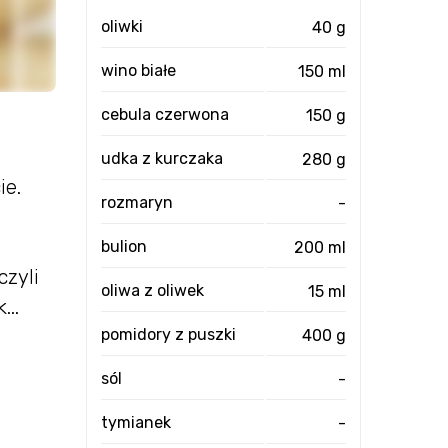
oliwki
40 g
wino białe
150 ml
cebula czerwona
150 g
udka z kurczaka
280 g
ie.
rozmaryn
-
bulion
200 ml
czyli
oliwa z oliwek
15 ml
..
pomidory z puszki
400 g
sól
-
tymianek
-