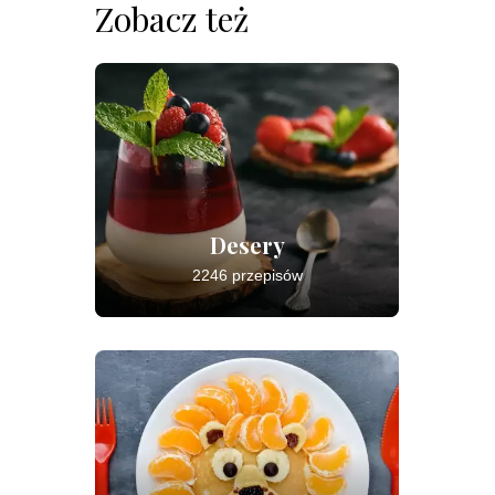
Zobacz też
Desery
2246 przepisów