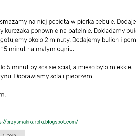
dsmazamy na niej pocieta w piorka cebule. Doda
 kurczaka ponownie na patelnie. Dokladamy buki
 gotujemy okolo 2 minuty. Dodajemy bulion i pom
o 15 minut na malym ogniu.
 5 minut by sos sie scial, a mieso bylo miekkie.
ynu. Doprawiamy sola i pieprzem.
m.
s://przysmakikarolki.blogspot.com/
 autora