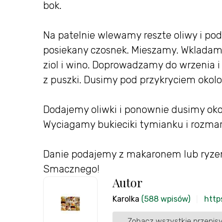
bok.
Na patelnie wlewamy reszte oliwy i po
posiekany czosnek. Mieszamy. Wkladamy
ziol i wino. Doprowadzamy do wrzenia i
z puszki. Dusimy pod przykryciem okol
Dodajemy oliwki i ponownie dusimy okolo
Wyciagamy bukieciki tymianku i rozmar
Danie podajemy z makaronem lub ryze
Smacznego!
Autor
Karolka
(588 wpisów)
http
Zobacz wszystkie przepisy