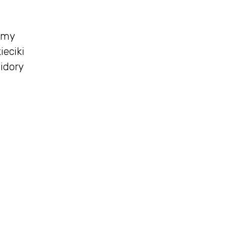
jemy
eciki
idory