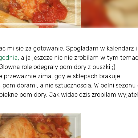
rac mi sie za gotowanie. Spogladam w kalendarz i
odnia,
a ja jeszcze nic nie zrobilam w tym temac
Glowna role odegraly pomidory z puszki ;)
je przewaznie zima, gdy w sklepach brakuje
omidorami, a nie sztucznoscia. W pelni sezonu 
iekne pomidory. Jak widac dzis zrobilam wyjatek.