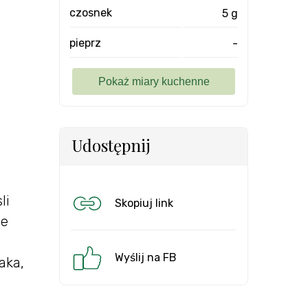
czosnek
5 g
pieprz
-
Udostępnij
li
Skopiuj link
ne
Wyślij na FB
aka,