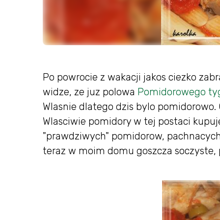
Po powrocie z wakacji jakos ciezko zab
widze, ze juz polowa
Pomidorowego tyg
Wlasnie dlatego dzis bylo pomidorowo. 
Wlasciwie pomidory w tej postaci kupu
"prawdziwych" pomidorow, pachnacych p
teraz w moim domu goszcza soczyste, p