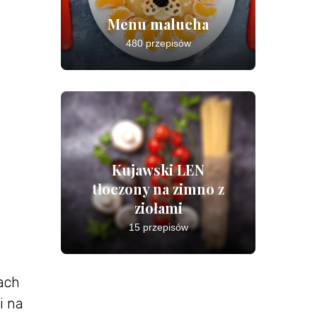
Menu malucha
480 przepisów
Kujawski LEN
tłoczony na zimno z
ziołami
15 przepisów
kach
i na