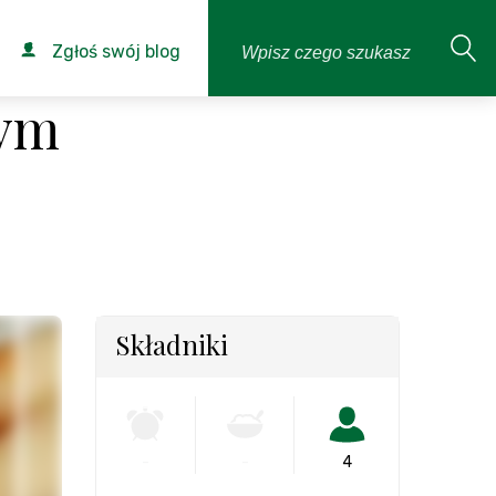
Zgłoś swój blog
wym
Składniki
-
-
4