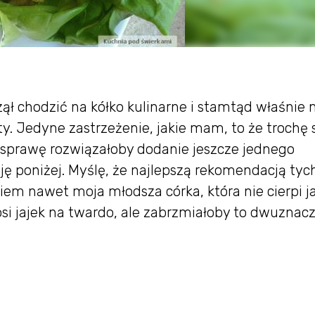
ął chodzić na kółko kulinarne i stamtąd właśni
y. Jedyne zastrzeżenie, jakie mam, to że trochę 
e sprawę rozwiązałoby dodanie jeszcze jednego
ję poniżej. Myślę, że najlepszą rekomendacją tyc
kiem nawet moja młodsza córka, która nie cierpi j
si jajek na twardo, ale zabrzmiałoby to dwuznaczn