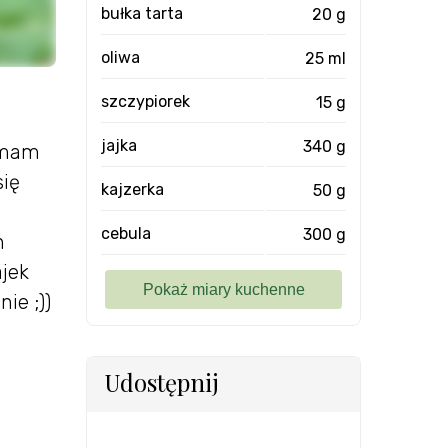
bułka tarta
20 g
oliwa
25 ml
szczypiorek
15 g
jajka
340 g
e mam
się
kajzerka
50 g
cebula
300 g
h
ajek
ie ;))
Udostępnij