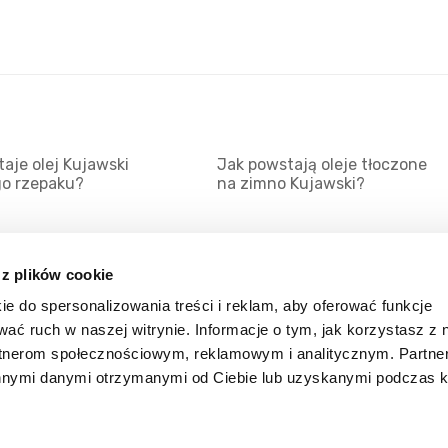
aje olej Kujawski
Jak powstają oleje tłoczone
go rzepaku?
na zimno Kujawski?
 z plików cookie
ie do spersonalizowania treści i reklam, aby oferować funkcje
Mapa serwisu
Kat
wać ruch w naszej witrynie. Informacje o tym, jak korzystasz z 
Kanały RSS
Kon
rtnerom społecznościowym, reklamowym i analitycznym. Partn
innymi danymi otrzymanymi od Ciebie lub uzyskanymi podczas k
Porady
Zal