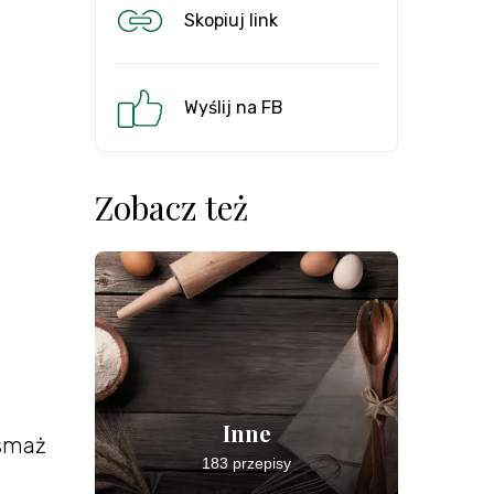
Skopiuj link
Wyślij na FB
Zobacz też
Inne
dsmaż
183 przepisy
ć