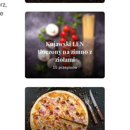
rz,
ce
Kujawski LEN
tłoczony na zimno z
ziołami
15 przepisów