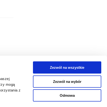
Zezwól na wszystkie
egorie
naszej
Zezwól na wybór
takt
erzy mogą
orzystania z
oguj się
Odmowa