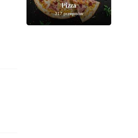
Pizza
317 przepisów