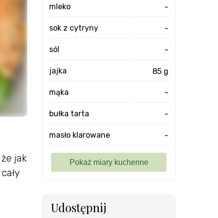
mleko
-
sok z cytryny
-
sól
-
jajka
85 g
mąka
-
bułka tarta
-
masło klarowane
-
że jak
 cały
Udostępnij