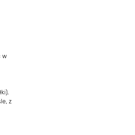
ć w
ki).
le, z