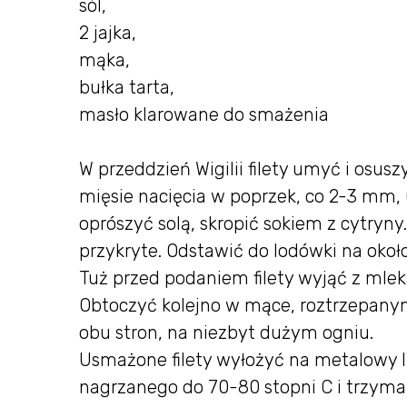
sól,
2 jajka,
mąka,
bułka tarta,
masło klarowane do smażenia
W przeddzień Wigilii filety umyć i osu
mięsie nacięcia w poprzek, co 2-3 mm, u
oprószyć solą, skropić sokiem z cytryny
przykryte. Odstawić do lodówki na okoł
Tuż przed podaniem filety wyjąć z mleka 
Obtoczyć kolejno w mące, roztrzepanym
obu stron, na niezbyt dużym ogniu.
Usmażone filety wyłożyć na metalowy l
nagrzanego do 70-80 stopni C i trzyma