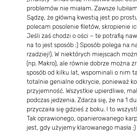
problemów nie miałam. Zawsze lubiłam 
Sądzę, że główną kwestią jest po pros
polecam posolenie filetów, skropienie 
Jeśli zaś chodzi o ości – te potrafią 
na to jest sposób :) Sposób polega na n
rzadziej!). W niektórych miejscach moż
(np. Makro), ale równie dobrze można z
sposób od kilku lat, wspominali o nim 
totalnie genialne odkrycie, ponieważ k
przyjemność. Wszystkie upierdliwe, mal
podczas jedzenia. Zdarza się, że na 1 du
przyczaiła się gdzieś z boku. I to wszystk
Tak oprawionego, opanierowanego karpi
jest, gdy użyjemy klarowanego masła :)