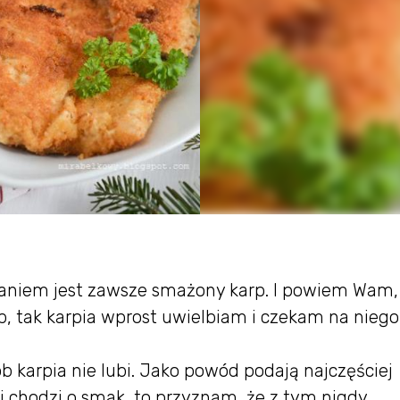
aniem jest zawsze smażony karp. I powiem Wam, 
, tak karpia wprost uwielbiam i czekam na niego
b karpia nie lubi. Jako powód podają najczęściej
i chodzi o smak, to przyznam, że z tym nigdy