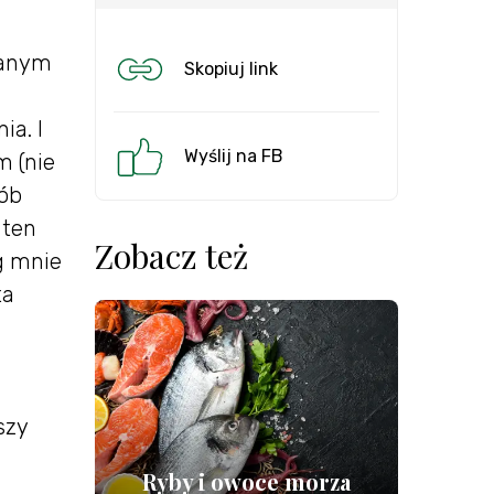
nanym
Skopiuj link
ia. I
Wyślij na FB
m (nie
sób
 ten
Zobacz też
g mnie
ta
szy
Ryby i owoce morza