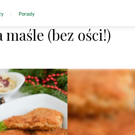
zy
Porady
maśle (bez ości!)