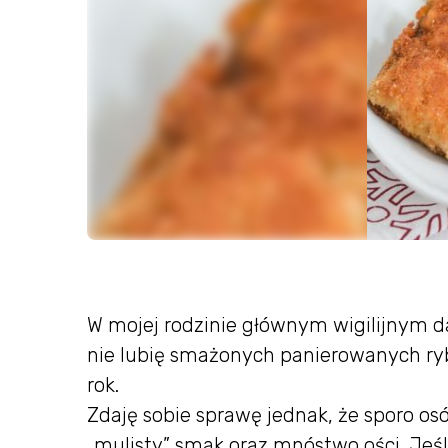
W mojej rodzinie głównym wigilijnym d
nie lubię smażonych panierowanych ryb
rok.
Zdaję sobie sprawę jednak, że sporo osó
„mulisty” smak oraz mnóstwo ości. Jeśl