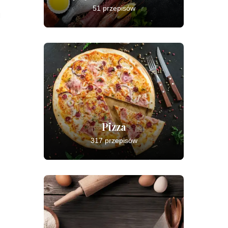
51 przepisów
i
Pizza
317 przepisów