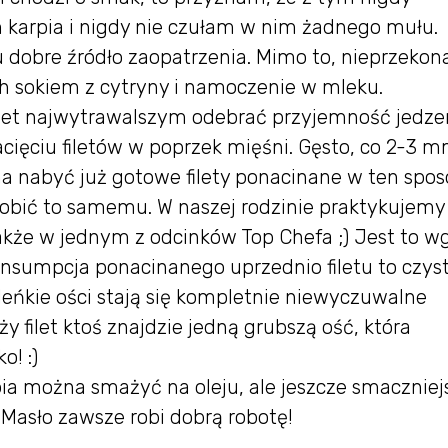
karpia i nigdy nie czułam w nim żadnego mułu.
tu dobre źródło zaopatrzenia. Mimo to, nieprzeko
ich sokiem z cytryny i namoczenie w mleku.
nawet najwytrawalszym odebrać przyjemność jedzen
acięciu filetów w poprzek mięśni. Gęsto, co 2-3 m
na nabyć już gotowe filety ponacinane w ten spo
robić to samemu. W naszej rodzinie praktykujemy
także w jednym z odcinków Top Chefa ;) Jest to w
onsumpcja ponacinanego uprzednio filetu to czys
eńkie ości stają się kompletnie niewyczuwalne
ży filet ktoś znajdzie jedną grubszą ość, która
o! :)
a można smażyć na oleju, ale jeszcze smaczniej
 Masło zawsze robi dobrą robotę!