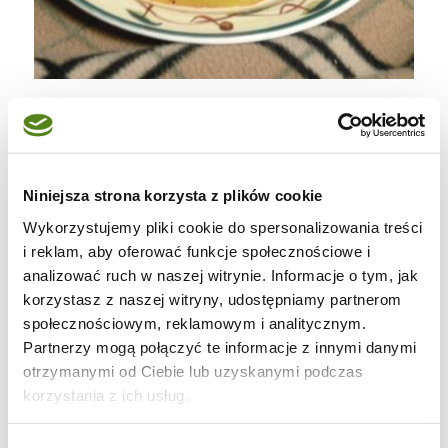
Karczek z patelni wraz z warzywami
250 gram karkówki
1 papryka czerwona
Niniejsza strona korzysta z plików cookie
1 papryka zielona
Wykorzystujemy pliki cookie do spersonalizowania treści
1 papryka żółta
i reklam, aby oferować funkcje społecznościowe i
analizować ruch w naszej witrynie. Informacje o tym, jak
1/ 2 bakłażana
korzystasz z naszej witryny, udostępniamy partnerom
sól, pieprz
społecznościowym, reklamowym i analitycznym.
olej kujawski z czosnkiem, bazylią i
Partnerzy mogą połączyć te informacje z innymi danymi
pomidorami
otrzymanymi od Ciebie lub uzyskanymi podczas
korzystania z ich usług.
Karkówkę pokroić w cienkie plastry, lekko je