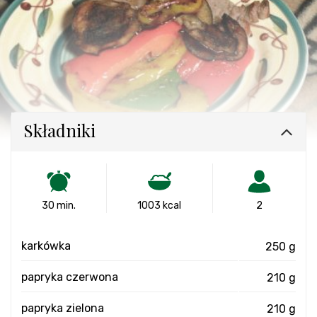
Składniki
30 min.
1003 kcal
2
karkówka
250 g
papryka czerwona
210 g
papryka zielona
210 g