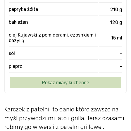
papryka żółta
210 g
bakłażan
120 g
olej Kujawski z pomidorami, czosnkiem i
15 ml
bazylią
sól
-
pieprz
-
Karczek z patelni, to danie które zawsze na
myśl przywodzi mi lato i grilla. Teraz czasami
robimy go w wersji z patelni grillowej.