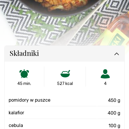
Składniki
45 min.
527 kcal
4
pomidory w puszce
450 g
kalafior
400 g
cebula
100 g