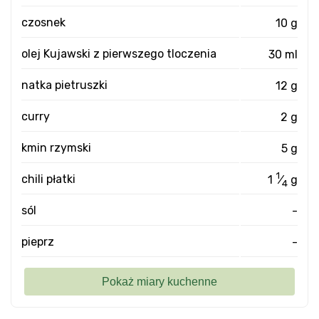
czosnek
10 g
olej Kujawski z pierwszego tloczenia
30 ml
natka pietruszki
12 g
curry
2 g
kmin rzymski
5 g
1
chili płatki
1
⁄
g
4
sól
-
pieprz
-