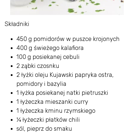
Składniki
450 g pomidorów w puszce krojonych
400 g świeżego kalafiora
100 g posiekanej cebuli
2 ząbki czosnku
2 łyżki oleju Kujawski papryka ostra,
pomidory i bazylia
1 łyżka posiekanej natki pietruszki
1 łyżeczka mieszanki curry
1 łyżeczka kminu rzymskiego
¼ łyżeczki płatków chili
sól, pieprz do smaku