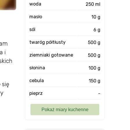
woda
250 ml
masło
10 g
sól
6 g
twaróg półtłusty
500 g
łam
a i
ziemniaki gotowane
500 g
skich
słonina
100 g
cebula
150 g
 się
ry
pieprz
-