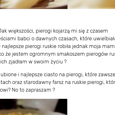
Jak większości, pierogi kojarzą mi się z czasem
eściami babci o dawnych czasach, które uwielbia
najlepsze pierogi ruskie robiła jednak moja mam
 jako że jestem ogromnym smakoszem pierogów ru
ż ich zjadłam w swoim życiu ?
ione i najlepsze ciasto na pierogi, które zawsze
tach oraz starodawny farsz na ruskie pierogi, któ
towi? No to zapraszam ?