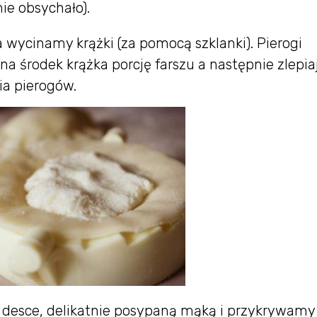
nie obsychało).
wycinamy krążki (za pomocą szklanki). Pierogi
na środek krążka porcję farszu a następnie zlepia
ia pierogów.
 desce, delikatnie posypaną mąką i przykrywamy