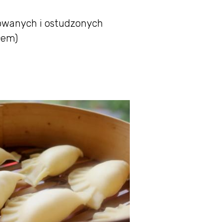
owanych i ostudzonych
łem)