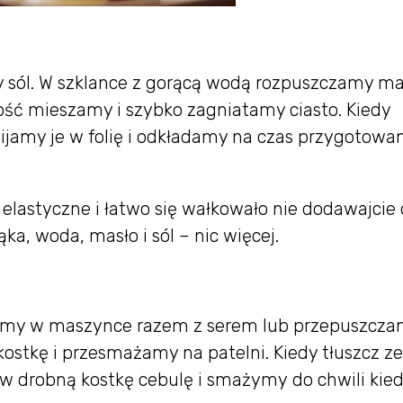
 sól. W szklance z gorącą wodą rozpuszczamy ma
ość mieszamy i szybko zagniatamy ciasto. Kiedy
ijamy je w folię i odkładamy na czas przygotowa
, elastyczne i łatwo się wałkowało nie dodawajcie
ąka, woda, masło i sól – nic więcej.
limy w maszynce razem z serem lub przepuszcz
kostkę i przesmażamy na patelni. Kiedy tłuszcz ze
 w drobną kostkę cebulę i smażymy do chwili kie