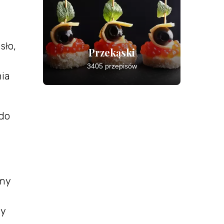
sło,
Przekąski
3405 przepisów
nia
 do
amy
dy