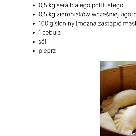
0,5 kg sera białego półtłustego
0,5 kg ziemniaków wcześniej ugot
100 g słoniny (można zastąpić mas
1 cebula
sól
pieprz