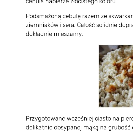
cebula nabierze złocistego koloru.
Podsmażoną cebulę razem ze skwarkam
ziemniaków i sera. Całość solidnie do
dokładnie mieszamy.
Przygotowane wcześniej ciasto na pierog
delikatnie obsypanej mąką na grubość 