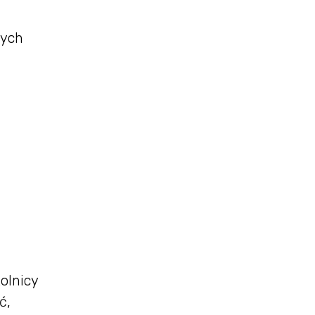
nych
olnicy
ć,