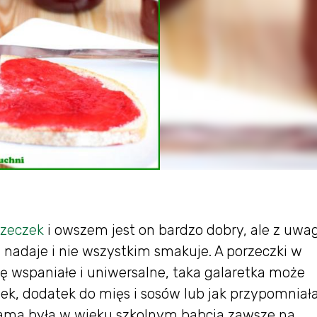
zeczek
i owszem jest on bardzo dobry, ale z uwag
 nadaje i nie wszystkim smakuje. A porzeczki w
dę wspaniałe i uniwersalne, taka galaretka może
k, dodatek do mięs i sosów lub jak przypomniał
ma była w wieku szkolnym babcia zawsze na