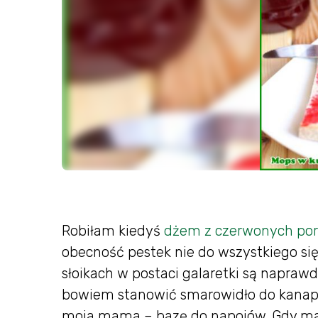
Robiłam kiedyś
dżem z czerwonych por
obecność pestek nie do wszystkiego się
słoikach w postaci galaretki są napraw
bowiem stanowić smarowidło do kanape
moja mama – bazę do napojów. Gdy ma