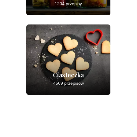
1204 przepisy
Ciasteczka
4569 przepisów