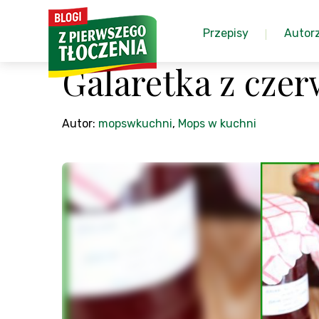
Przepisy
Autor
Galaretka z czer
Autor:
mopswkuchni
,
Mops w kuchni