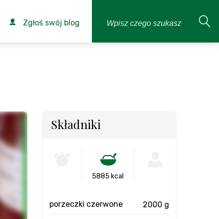
Zgłoś swój blog
Składniki
-
5885 kcal
-
porzeczki czerwone
2000 g