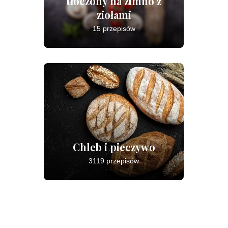
tłoczony na zimno z
ziołami
15 przepisów
Chleb i pieczywo
3119 przepisów