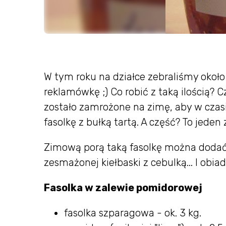
W tym roku na działce zebraliśmy około
reklamówkę ;) Co robić z taką ilością? 
zostało zamrożone na zimę, aby w czas
fasolkę z bułką tartą. A część? To jede
Zimową porą taką fasolkę można dodać 
zesmażonej kiełbaski z cebulką... I obiad
Fasolka w zalewie pomidorowej
fasolka szparagowa - ok. 3 kg.