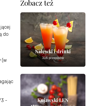
Zobacz też
jącej
ą do
Nalewki i drinki
316 przepisów
y (w
magając
Kujawski LEN
/3 -