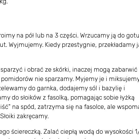
kg.
imy na pół lub na 3 części. Wrzucamy ją do gotu
nut. Wyjmujemy. Kiedy przestygnie, przekładamy j
sparzyć i obrać ze skórki, inaczej mogą zabarwić
y pomidorów nie sparzamy. Myjemy je i miksujem
elewamy do garnka, dodajemy sól i bazylię i
y do słoików z fasolką, pomagając sobie łyżką
"iść" na spód, zatrzyma się na fasolce, ale wspo
 Słoiki zakręcamy.
ego ściereczką. Zalać ciepłą wodą do wysokości 1