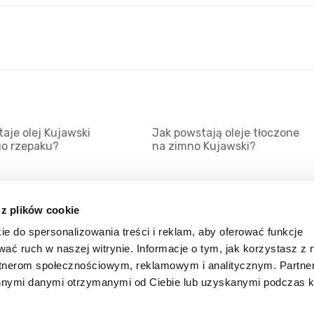
aje olej Kujawski
Jak powstają oleje tłoczone
go rzepaku?
na zimno Kujawski?
 z plików cookie
ie do spersonalizowania treści i reklam, aby oferować funkcje
Mapa serwisu
Kat
wać ruch w naszej witrynie. Informacje o tym, jak korzystasz z 
Kanały RSS
Kon
rtnerom społecznościowym, reklamowym i analitycznym. Partn
innymi danymi otrzymanymi od Ciebie lub uzyskanymi podczas k
Porady
Zal