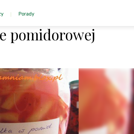
zy
Porady
ie pomidorowej