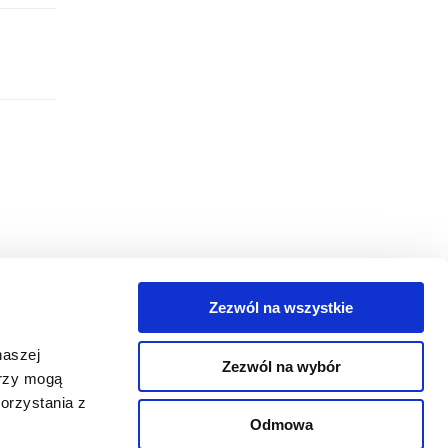
Zezwól na wszystkie
egorie
naszej
Zezwól na wybór
takt
erzy mogą
orzystania z
oguj się
Odmowa