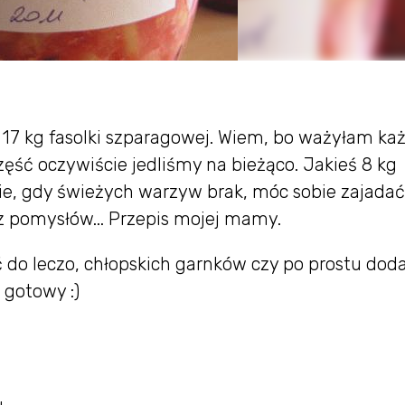
 17 kg fasolki szparagowej. Wiem, bo ważyłam ka
Część oczywiście jedliśmy na bieżąco. Jakieś 8 kg
ie, gdy świeżych warzyw brak, móc sobie zajadać
n z pomysłów... Przepis mojej mamy.
do leczo, chłopskich garnków czy po prostu dod
 gotowy :)