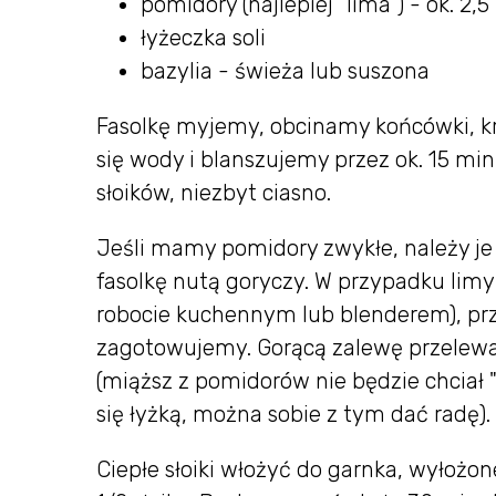
pomidory (najlepiej "lima") - ok. 2,5 
łyżeczka soli
bazylia - świeża lub suszona
Fasolkę myjemy, obcinamy końcówki, kro
się wody i blanszujemy przez ok. 15 mi
słoików, niezbyt ciasno.
Jeśli mamy pomidory zwykłe, należy je 
fasolkę nutą goryczy. W przypadku lim
robocie kuchennym lub blenderem), prz
zagotowujemy. Gorącą zalewę przelewam
(miąższ z pomidorów nie będzie chciał 
się łyżką, można sobie z tym dać radę).
Ciepłe słoiki włożyć do garnka, wyłożon