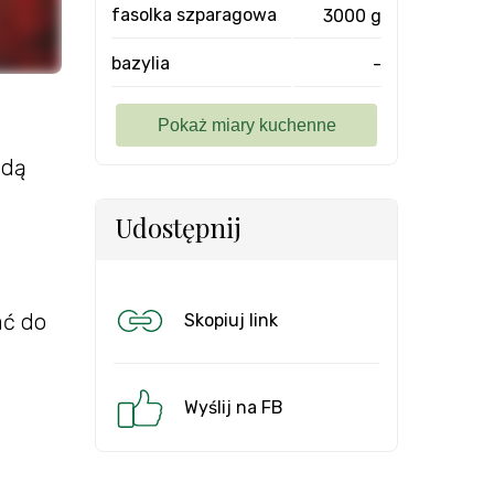
fasolka szparagowa
3000 g
bazylia
-
żdą
Udostępnij
ać do
Skopiuj link
Wyślij na FB