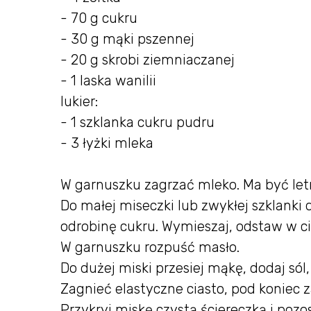
- 70 g cukru
- 30 g mąki pszennej
- 20 g skrobi ziemniaczanej
- 1 laska wanilii
lukier:
- 1 szklanka cukru pudru
- 3 łyżki mleka
W garnuszku zagrzać mleko. Ma być let
Do małej miseczki lub zwykłej szklanki 
odrobinę cukru. Wymieszaj, odstaw w ci
W garnuszku rozpuść masło.
Do dużej miski przesiej mąkę, dodaj sól, 
Zagnieć elastyczne ciasto, pod koniec 
Przykryj miskę czystą ściereczką i pozo