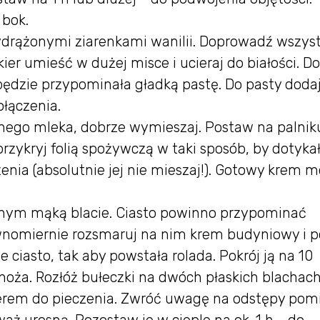
 bok.
drążonymi ziarenkami wanilii. Doprowadź wszys
ier umieść w dużej misce i ucieraj do białości. D
 będzie przypominała gładką pastę. Do pasty dodaj
ołączenia.
nego mleka, dobrze wymieszaj. Postaw na palniku
rzykryj folią spożywczą w taki sposób, by dotyka
nia (absolutnie jej nie mieszaj!). Gotowy krem 
onym mąką blacie. Ciasto powinno przypominać
wnomiernie rozsmaruj na nim krem budyniowy i 
 ciasto, tak aby powstała rolada. Pokrój ją na 10
ża. Rozłóż bułeczki na dwóch płaskich blachac
ierem do pieczenia. Zwróć uwagę na odstępy pom
ż urosną. Pozostaw je w cieple na ok. 1 h - do