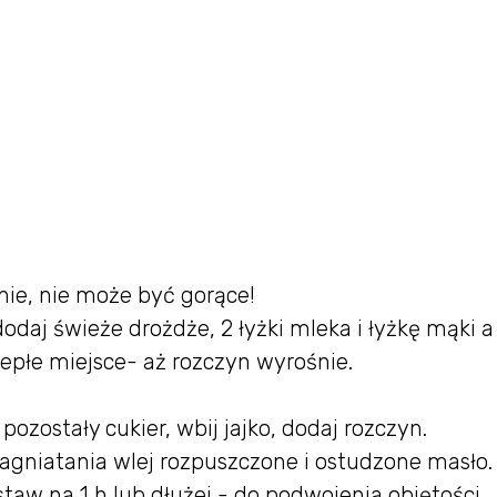
nie, nie może być gorące!
dodaj świeże drożdże, 2 łyżki mleka i łyżkę mąki a
epłe miejsce- aż rozczyn wyrośnie.
pozostały cukier, wbij jajko, dodaj rozczyn.
zagniatania wlej rozpuszczone i ostudzone masło.
staw na 1 h lub dłużej - do podwojenia objętości.