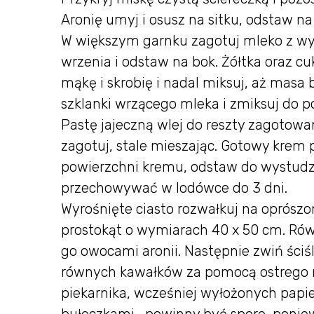
Aronię umyj i osusz na sitku, odstaw na
W większym garnku zagotuj mleko z wy
wrzenia i odstaw na bok. Żółtka oraz cuk
mąkę i skrobię i nadal miksuj, aż masa
szklanki wrzącego mleka i zmiksuj do p
Pastę jajeczną wlej do reszty zagotowa
zagotuj, stale mieszając. Gotowy krem p
powierzchni kremu, odstaw do wystudze
przechowywać w lodówce do 3 dni.
Wyrośnięte ciasto rozwałkuj na oprósz
prostokąt o wymiarach 40 x 50 cm. Ró
go owocami aronii. Następnie zwiń ściśle
równych kawałków za pomocą ostrego no
piekarnika, wcześniej wyłożonych pap
bułeczkami- powinny być spore, poniewa