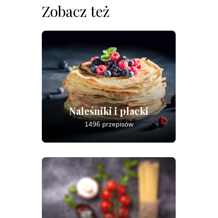
Zobacz też
Naleśniki i placki
1496 przepisów