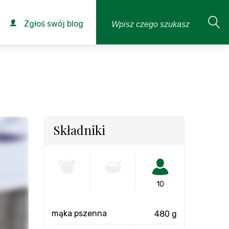
Zgłoś swój blog
Składniki
-
-
10
mąka pszenna
480 g