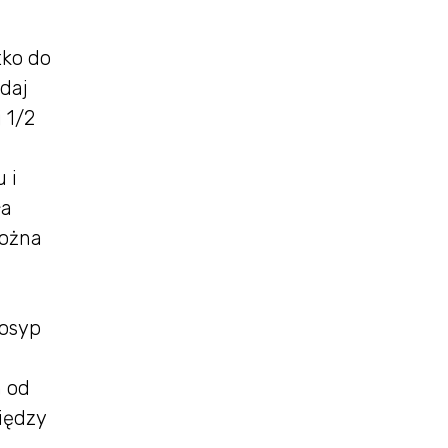
tko do
odaj
 1/2
 i
ła
można
posyp
h od
iędzy