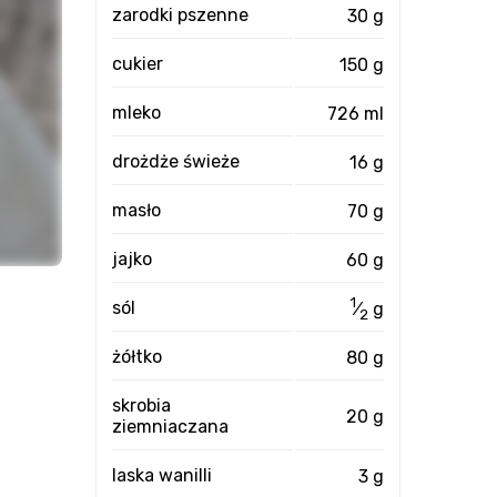
zarodki pszenne
30 g
cukier
150 g
mleko
726 ml
drożdże świeże
16 g
masło
70 g
jajko
60 g
1
sól
⁄
g
2
żółtko
80 g
skrobia
20 g
ziemniaczana
laska wanilli
3 g