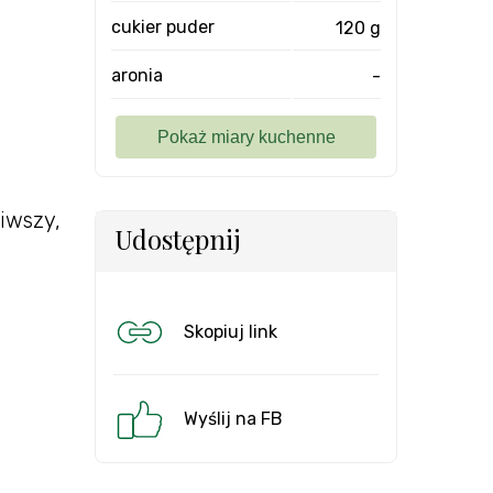
cukier puder
120 g
aronia
-
iwszy,
Udostępnij
Skopiuj link
Wyślij na FB