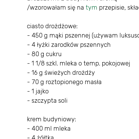
/wzorowałam się na
tym
przepisie, skła
ciasto drożdżowe:
- 450 g mąki pszennej (używam luksus
- 4 łyżki zarodków pszennych
- 80 g cukru
- 1 1/8 szkl. mleka o temp. pokojowej
- 16 g świeżych drożdży
- 70 g roztopionego masła
- 1 jajko
- szczypta soli
krem budyniowy:
- 400 ml mleka
- 4 żółtka