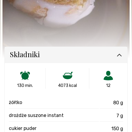
Składniki
130 min.
4073 kcal
12
żółtko
80 g
drożdże suszone instant
7 g
cukier puder
150 g