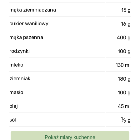
mąka ziemniaczana
15 g
cukier waniliowy
16 g
mąka pszenna
400 g
rodzynki
100 g
mleko
130 ml
ziemniak
180 g
masło
100 g
olej
45 ml
1
sól
⁄
g
2