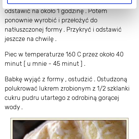
Wyrobione ciasto przykryć ściereczką i
odstawić na około 1 godzinę . Potem
ponownie wyrobić i przełożyć do
natłuszczonej formy . Przykryć i odstawić
jeszcze na chwilę .
Piec w temperaturze 160 C przez około 40
minut [ u mnie - 45 minut ] .
Babkę wyjąć z formy , ostudzić . Ostudzoną
polukrować lukrem zrobionym z 1/2 szklanki
cukru pudru utartego z odrobiną gorącej
wody .