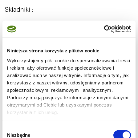
Składniki :
400 g mąki pszennej
1 czubata łyżka mąki ziemniaczanej
1 op.cukru waniliowego
Niniejsza strona korzysta z plików cookie
2 ugotowane ziemniaki
Wykorzystujemy pliki cookie do spersonalizowania treści
1 op.suchych drożdży ( 7 g ) - [ ja dałam
i reklam, aby oferować funkcje społecznościowe i
2,5 dag świeżych drożdży ]
analizować ruch w naszej witrynie. Informacje o tym, jak
szczypta soli
korzystasz z naszej witryny, udostępniamy partnerom
150 g cukru pudru
społecznościowym, reklamowym i analitycznym.
Partnerzy mogą połączyć te informacje z innymi danymi
pół szklanki mleka
otrzymanymi od Ciebie lub uzyskanymi podczas
100 g stopionego masła
korzystania z ich usług.
4 żółtka
3 łyżki oleju lub oliwy z oliwek
Wybór
100 g rodzynek [ pominęłam ]
Niezbędne
zgody