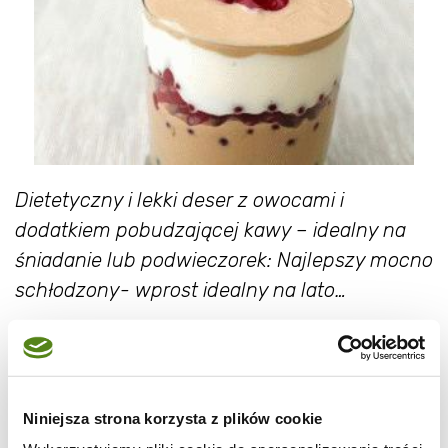
Dietetyczny i lekki deser z owocami i
dodatkiem pobudzającej kawy – idealny na
śniadanie lub podwieczorek: Najlepszy mocno
schłodzony- wprost idealny na lato…
SKŁADNIKI:
200 g jogurtu greckiego (użyłam light)
kilka łyżek fruktozy, cukru, ksylitolu etc.
Niniejsza strona korzysta z plików cookie
1 łyżeczka kawy rozpuszczonej w 1 łyżce