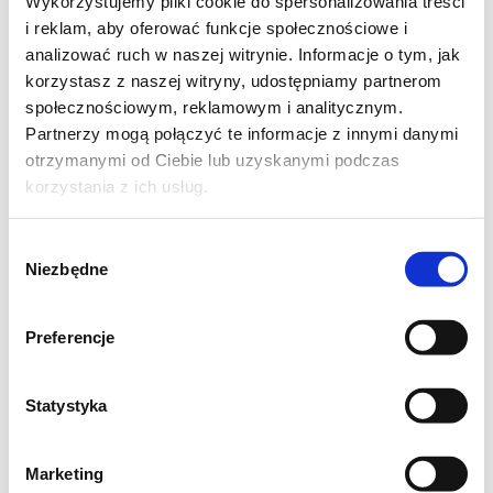
Wykorzystujemy pliki cookie do spersonalizowania treści
wody
i reklam, aby oferować funkcje społecznościowe i
1 łyżeczka ciemnego kakao
analizować ruch w naszej witrynie. Informacje o tym, jak
owoce sezonowe: np. wiśnie czy
korzystasz z naszej witryny, udostępniamy partnerom
społecznościowym, reklamowym i analitycznym.
porzeczki
Partnerzy mogą połączyć te informacje z innymi danymi
otrzymanymi od Ciebie lub uzyskanymi podczas
Jogurt posłodź do smaku i podziel na 2
korzystania z ich usług.
części. Do jednej części dodaj rozpuszczoną
kawę i kakao. W szklaneczce układaj
Wybór
warstwami: owoce, biały jogurt i jogurt
Niezbędne
zgody
kawowy. Udekoruj owocami.
Podawaj mocno schłodzony.
Preferencje
Smacznego
Statystyka
Marketing