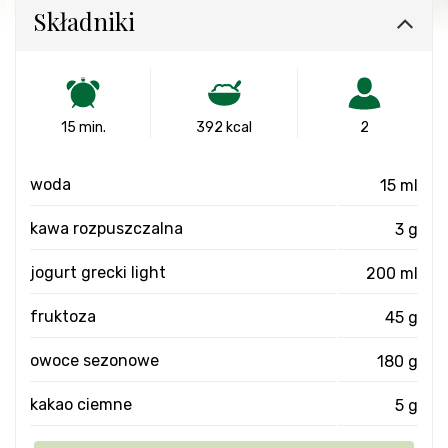
Składniki
15 min.
392 kcal
2
woda
15 ml
kawa rozpuszczalna
3 g
jogurt grecki light
200 ml
fruktoza
45 g
owoce sezonowe
180 g
kakao ciemne
5 g