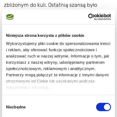
zbliżonym do kuli. Ostatnią szansą było
zapieczenie tego czegoś w nadziei że wyjdzie
coś jadalnego, no i wyszło coś
niespodziewanie pysznego, pewnie ma to
Niniejsza strona korzysta z plików cookie
jakąś nazwę, ja mówię na to, za Ryśkiem, dar
losu. Delikatne ciasteczko czekoladowe na
Wykorzystujemy pliki cookie do spersonalizowania treści
i reklam, aby oferować funkcje społecznościowe i
lekkim kurażu, idealne do kawy. A tak w ogóle
analizować ruch w naszej witrynie. Informacje o tym, jak
przypomniało mi się, że nie przepadam za
korzystasz z naszej witryny, udostępniamy partnerom
truflami...
społecznościowym, reklamowym i analitycznym.
Partnerzy mogą połączyć te informacje z innymi danymi
200g gorzkiej czekolady
otrzymanymi od Ciebie lub uzyskanymi podczas
korzystania z ich usług.
200ml śmietanki 30%
5 łyżek likieru pomarańczowego
Wybór
1 łyżka mleka
Niezbędne
zgody
2 jajka