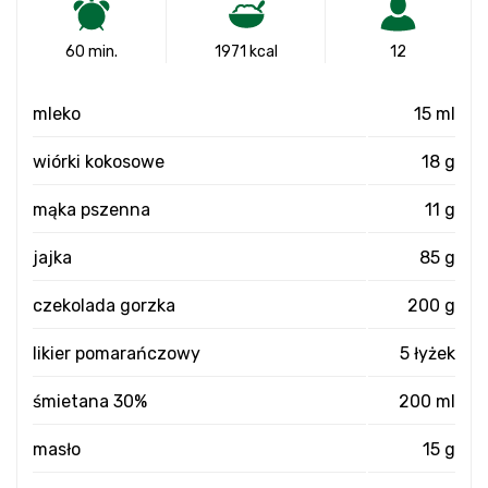
60 min.
1971 kcal
12
mleko
15 ml
wiórki kokosowe
18 g
mąka pszenna
11 g
jajka
85 g
czekolada gorzka
200 g
likier pomarańczowy
5 łyżek
śmietana 30%
200 ml
masło
15 g