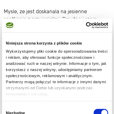
Mysle, ze jest doskanala na jesienne
spotkania z przyjaciolmi. Smutne i szare
wieczory pod znakiem zoltego, slodkiego
napoju. A ze u mnie jesien zagoscila juz na
poczatku lata i ani mysli odpuscic to i
Niniejsza strona korzysta z plików cookie
cytrynowka juz gotowa :)
Wykorzystujemy pliki cookie do spersonalizowania treści
i reklam, aby oferować funkcje społecznościowe i
analizować ruch w naszej witrynie. Informacje o tym, jak
korzystasz z naszej witryny, udostępniamy partnerom
społecznościowym, reklamowym i analitycznym.
Partnerzy mogą połączyć te informacje z innymi danymi
otrzymanymi od Ciebie lub uzyskanymi podczas
korzystania z ich usług.
Wybór
Niezbędne
zgody