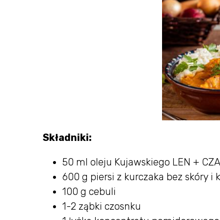
Składniki:
50 ml oleju Kujawskiego LEN + C
600 g piersi z kurczaka bez skóry i 
100 g cebuli
1-2 ząbki czosnku