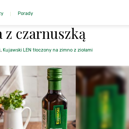
zy
Porady
a z czarnuszką
i
,
Kujawski LEN tłoczony na zimno z ziołami