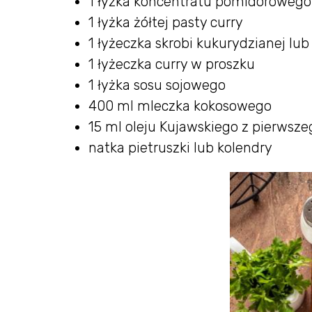
1 łyżka koncentratu pomidorowego
1 łyżka żółtej pasty curry
1 łyżeczka skrobi kukurydzianej lu
1 łyżeczka curry w proszku
1 łyżka sosu sojowego
400 ml mleczka kokosowego
15 ml oleju Kujawskiego z pierwsze
natka pietruszki lub kolendry