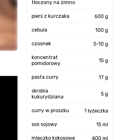
tłoczony na zimno
pierś z kurczaka
600 g
cebula
100 g
czosnek
5-10 g
koncentrat
15 g
pomidorowy
pasta curry
17 g
skrobia
5 g
kukurydziana
curry w proszku
1 łyżeczka
sos sojowy
15 ml
mleczko kokosowe
400 ml