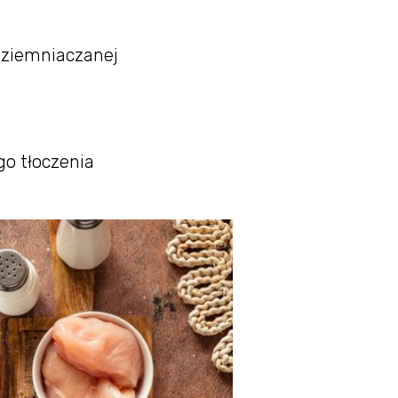
b ziemniaczanej
go tłoczenia