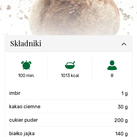
Składniki
100 min.
1013 kcal
8
imbir
1 g
kakao ciemne
30 g
cukier puder
200 g
białko jajka
140 g