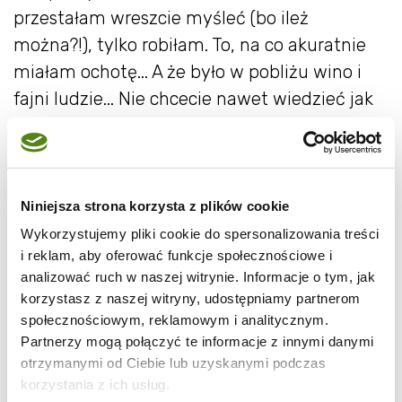
przestałam wreszcie myśleć (bo ileż
można?!), tylko robiłam. To, na co akuratnie
miałam ochotę... A że było w pobliżu wino i
fajni ludzie... Nie chcecie nawet wiedzieć jak
to się wszystko skończyło. Chcecie? Dobra.
Skończyło się na tym, że obudziłam się z
potwornym bólem głowy, w pełnym makijażu
i ubraniu z dnia poprzedniego. Tylko okularów
Niniejsza strona korzysta z plików cookie
na nosie brakowało! I bez nich byłam wstanie
Wykorzystujemy pliki cookie do spersonalizowania treści
i reklam, aby oferować funkcje społecznościowe i
dostrzec, że to nie moje łóżko. I że obok leżało
analizować ruch w naszej witrynie. Informacje o tym, jak
dwóch facetów! Jeden po mojej prawicy,
korzystasz z naszej witryny, udostępniamy partnerom
drugi po lewicy. Jeden również w pełnym
społecznościowym, reklamowym i analitycznym.
makijażu. Drugi w przebraniu strusia. Ból
Partnerzy mogą połączyć te informacje z innymi danymi
otrzymanymi od Ciebie lub uzyskanymi podczas
głowy wzmógł się gwałtownie i pewno
korzystania z ich usług.
rozsadziłoby mi głowę, gdyby nie przebłysk