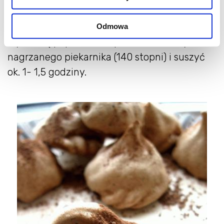
Gotową pianę przełożyć do szprycy lub
woreczka foliowego i wyciskać na blaszkę
Odmowa
wyłożoną papierem do pieczenia. Włożyć do
nagrzanego piekarnika (140 stopni) i suszyć
ok. 1- 1,5 godziny.