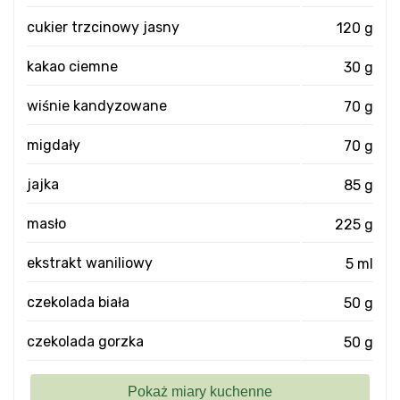
cukier trzcinowy jasny
120 g
kakao ciemne
30 g
wiśnie kandyzowane
70 g
migdały
70 g
jajka
85 g
masło
225 g
ekstrakt waniliowy
5 ml
czekolada biała
50 g
czekolada gorzka
50 g