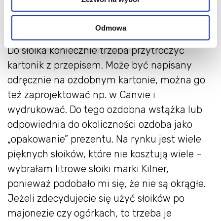
je wyeksponować, ale nie jest to
obowiązkowe.
Odmowa
Do słoika koniecznie trzeba przytroczyć
kartonik z przepisem. Może być napisany
odręcznie na ozdobnym kartonie, można go
też zaprojektować np. w Canvie i
wydrukować. Do tego ozdobna wstążka lub
odpowiednia do okoliczności ozdoba jako
„opakowanie” prezentu. Na rynku jest wiele
pięknych słoików, które nie kosztują wiele –
wybrałam litrowe słoiki marki Kilner,
ponieważ podobało mi się, że nie są okrągłe.
Jeżeli zdecydujecie się użyć słoików po
majonezie czy ogórkach, to trzeba je