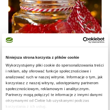
Niniejsza strona korzysta z plików cookie
Wykorzystujemy pliki cookie do spersonalizowania treści
i reklam, aby oferować funkcje społecznościowe i
analizować ruch w naszej witrynie. Informacje o tym, jak
korzystasz z naszej witryny, udostępniamy partnerom
społecznościowym, reklamowym i analitycznym.
Partnerzy mogą połączyć te informacje z innymi danymi
otrzymanymi od Ciebie lub uzyskanymi podczas
korzystania z ich usług.
Słoik musi być umyty i porządnie wytarty do