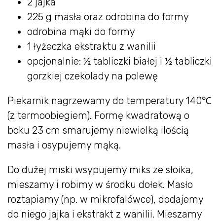
2 jajka
225 g masła oraz odrobina do formy
odrobina mąki do formy
1 łyżeczka ekstraktu z wanilii
opcjonalnie: ½ tabliczki białej i ½ tabliczki
gorzkiej czekolady na polewę
Piekarnik nagrzewamy do temperatury 140℃
(z termoobiegiem). Formę kwadratową o
boku 23 cm smarujemy niewielką ilością
masła i osypujemy mąką.
Do dużej miski wsypujemy miks ze słoika,
mieszamy i robimy w środku dołek. Masło
roztapiamy (np. w mikrofalówce), dodajemy
do niego jajka i ekstrakt z wanilii. Mieszamy