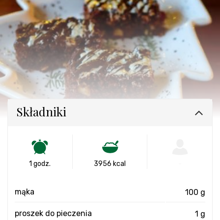
Składniki
1 godz.
3956 kcal
-
mąka
100 g
proszek do pieczenia
1 g