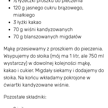
½ łyżeczki proszku do pieczenia
120 g jasnego cukru brązowego,
miałkiego
3 łyżki kakao
70 g wiśni kandyzowanych
70 g blanszowanych migdałów
Mąkę przesiewamy z proszkiem do pieczenia.
Wsypujemy do słoika (mój ma 1 litr, ale 750 ml
wystarczy) w dowolnej kolejności mąkę,
kakao i cukier. Migdały siekamy i dodajemy do
słoika. Na końcu wkładamy pokrojone w
ćwiartki kandyzowane wiśnie.
Pozostałe składniki: