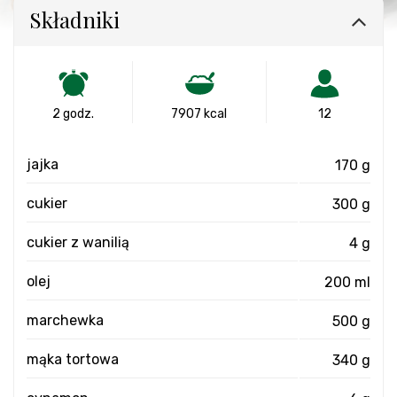
Składniki
2 godz.
7907 kcal
12
jajka
170 g
cukier
300 g
cukier z wanilią
4 g
olej
200 ml
marchewka
500 g
mąka tortowa
340 g