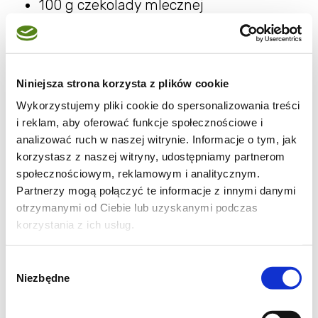
100 g czekolady mlecznej
100 g czekolady gorzkiej
100 g masła
Przygotowanie
Niniejsza strona korzysta z plików cookie
Wykorzystujemy pliki cookie do spersonalizowania treści
Ciasto
i reklam, aby oferować funkcje społecznościowe i
analizować ruch w naszej witrynie. Informacje o tym, jak
Jajka miksujemy z cukrem na puszystą
korzystasz z naszej witryny, udostępniamy partnerom
masę, dodajemy porcjami olej oraz startą
społecznościowym, reklamowym i analitycznym.
Partnerzy mogą połączyć te informacje z innymi danymi
marchew, a następnie przesiane przez sitko
otrzymanymi od Ciebie lub uzyskanymi podczas
suche składniki - mąkę, cynamon, sodę oraz
korzystania z ich usług.
sól. Na koniec wrzucamy 1 szklankę orzechów
i dokładnie mieszamy.
Wybór
Niezbędne
zgody
Masę wylewamy na tortownicę o śr. 26 cm
wyłożoną papierem do pieczenia i wkładamy