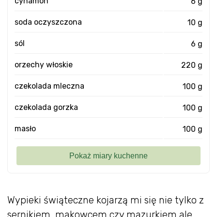
cynamon
6 g
soda oczyszczona
10 g
sól
6 g
orzechy włoskie
220 g
czekolada mleczna
100 g
czekolada gorzka
100 g
masło
100 g
Wypieki świąteczne kojarzą mi się nie tylko z
sernikiem, makowcem czy mazurkiem ale