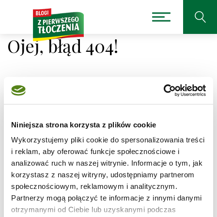
Ojej, błąd 404!
Niestety nie można było
odnaleźć strony, której
Niniejsza strona korzysta z plików cookie
Wykorzystujemy pliki cookie do spersonalizowania treści
szukasz.
i reklam, aby oferować funkcje społecznościowe i
analizować ruch w naszej witrynie. Informacje o tym, jak
Adres, który próbujesz odwiedzić
/przepis/ciasto-
korzystasz z naszej witryny, udostępniamy partnerom
marchewkowe-z-kremem-orzechowym
jest obecnie
społecznościowym, reklamowym i analitycznym.
niedostępny.
Partnerzy mogą połączyć te informacje z innymi danymi
Sprawdź pisownię adresu lub skorzystaj z wyszukiwarki
otrzymanymi od Ciebie lub uzyskanymi podczas