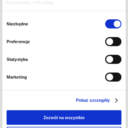
korzystania z ich usług.
Wybór
Niezbędne
zgody
Preferencje
Statystyka
Szukaj
Marketing
Poznaj markę Kujawski
Pokaż szczegóły
Jak powstaje olej Kujawski z polskiego rzepaku?
Zezwól na wszystkie
Jak powstają oleje tłoczone na zimno Kujawski?