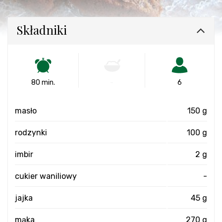
Składniki
80 min.
-
6
masło
150 g
rodzynki
100 g
imbir
2 g
cukier waniliowy
-
jajka
45 g
mąka
270 g