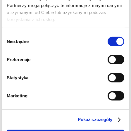
3 mocno dojrzałe banany
Partnerzy mogą połączyć te informacje z innymi danymi
otrzymanymi od Ciebie lub uzyskanymi podczas
150 g masła
korzystania z ich usług.
1/2 szklanki brązowego cukru
Wybór
Niezbędne
zgody
cukier waniliowy
1 roztrzepane jajko
Preferencje
1 spora łyżeczka sody
Statystyka
1,5 szklanki mąki
Marketing
po łyżeczce cynamonu i imbiru
100 g rodzynek + mąka do posypania
Pokaż szczegóły