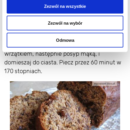
Banany rozgnieć widelcem. Rozpuść masło,
Zezwól na wszystkie
poczekaj, aż trochę ostygnie, i wymieszaj z
bananami. Dodaj cukier, jajko, a następnie
Zezwól na wybór
sodę, mąkę, cynamon i imbir. Wszystko
dokładnie wymieszaj widelcem (nie ma
Odmowa
potrzeby używać miksera). Rodzynki sparz
wrzątkiem, następnie posyp mąką, i
domieszaj do ciasta. Piecz przez 60 minut w
170 stopniach.