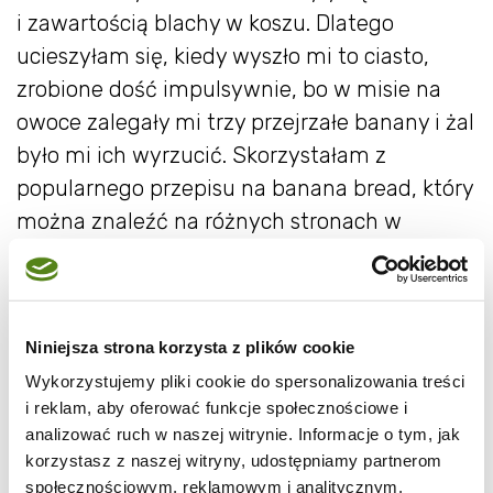
i zawartością blachy w koszu. Dlatego
ucieszyłam się, kiedy wyszło mi to ciasto,
zrobione dość impulsywnie, bo w misie na
owoce zalegały mi trzy przejrzałe banany i żal
było mi ich wyrzucić. Skorzystałam z
popularnego przepisu na banana bread, który
można znaleźć na różnych stronach w
internecie, ale postanowiłam wzbogacić go o
rodzynki, cynamon i imbir. Ciasto wyszło
przepyszne - sama nie wiem, czy lepsze na
Niniejsza strona korzysta z plików cookie
ciepło, czy po ostygnięciu; miękkie, wilgotne i
Wykorzystujemy pliki cookie do spersonalizowania treści
bardzo aromatyczne.
i reklam, aby oferować funkcje społecznościowe i
analizować ruch w naszej witrynie. Informacje o tym, jak
Składniki:
korzystasz z naszej witryny, udostępniamy partnerom
społecznościowym, reklamowym i analitycznym.