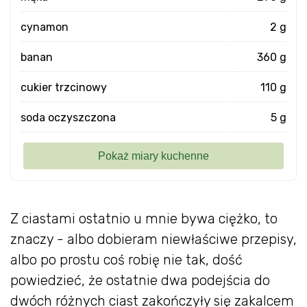
cynamon
2 g
banan
360 g
cukier trzcinowy
110 g
soda oczyszczona
5 g
Z ciastami ostatnio u mnie bywa ciężko, to
znaczy - albo dobieram niewłaściwe przepisy,
albo po prostu coś robię nie tak, dość
powiedzieć, że ostatnie dwa podejścia do
dwóch różnych ciast zakończyły się zakalcem