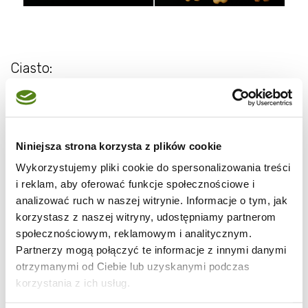
Ciasto:
2 szklanki mąki pszennej
1 kostka margaryny
2 żółtka
Niniejsza strona korzysta z plików cookie
2 łyżki kwaśnej śmietany
Wykorzystujemy pliki cookie do spersonalizowania treści
1/2 łyżeczki proszku do pieczenia
i reklam, aby oferować funkcje społecznościowe i
analizować ruch w naszej witrynie. Informacje o tym, jak
korzystasz z naszej witryny, udostępniamy partnerom
społecznościowym, reklamowym i analitycznym.
Partnerzy mogą połączyć te informacje z innymi danymi
otrzymanymi od Ciebie lub uzyskanymi podczas
korzystania z ich usług.