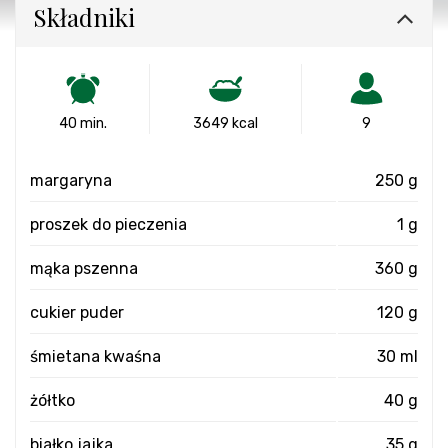
Składniki
40 min.
3649 kcal
9
margaryna
250 g
proszek do pieczenia
1 g
mąka pszenna
360 g
cukier puder
120 g
śmietana kwaśna
30 ml
żółtko
40 g
białko jajka
35 g