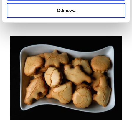
smarować pianką. Piec ok. 15 minut w temp.
150-180 stopni.
Odmowa