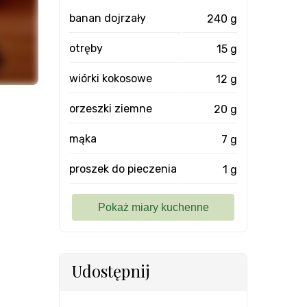
banan dojrzały
240 g
otręby
15 g
wiórki kokosowe
12 g
orzeszki ziemne
20 g
mąka
7 g
proszek do pieczenia
1 g
Udostępnij