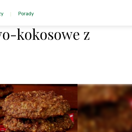
zy
Porady
wo-kokosowe z