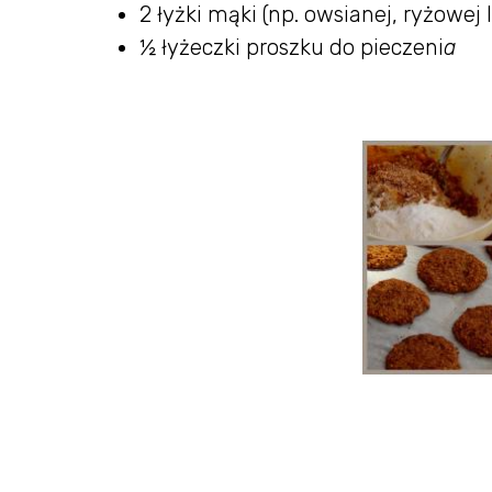
2 łyżki mąki (np. owsianej, ryżowej
½ łyżeczki proszku do pieczeni
a