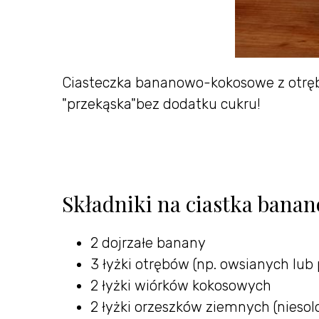
Ciasteczka bananowo-kokosowe z otręb
"przekąska"bez dodatku cukru!
Składniki na ciastka bana
2 dojrzałe banany
3 łyżki otrębów (np. owsianych lub
2 łyżki wiórków kokosowych
2 łyżki orzeszków ziemnych (niesol