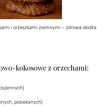
ami i orzeszkami ziemnymi – zdrowa słodka
nowo-kokosowe z orzechami:
 pszennych)
onych, posiekanych)