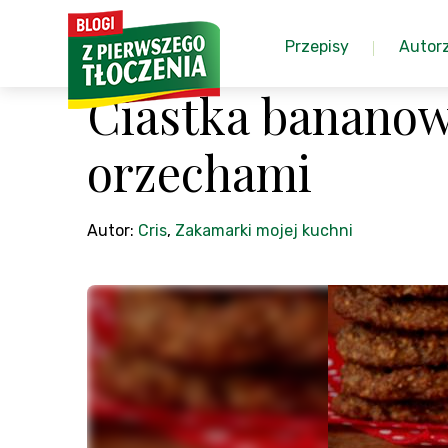
Przepisy
Autor
Ciastka banano
orzechami
Autor:
Cris
,
Zakamarki mojej kuchni