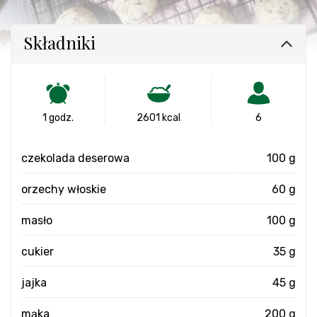
Składniki
1 godz.
2601 kcal
6
czekolada deserowa
100 g
orzechy włoskie
60 g
masło
100 g
cukier
35 g
jajka
45 g
mąka
200 g