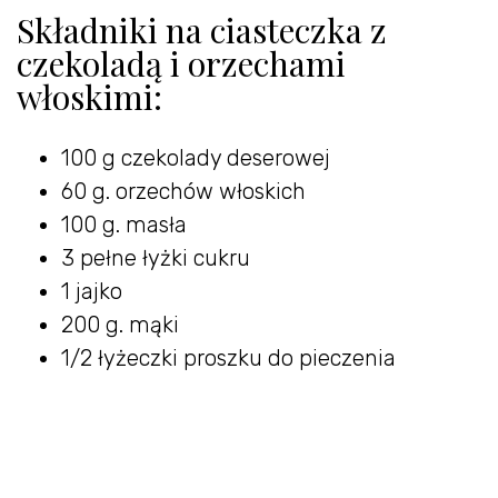
Składniki na ciasteczka z
czekoladą i orzechami
włoskimi:
100 g czekolady deserowej
60 g. orzechów włoskich
100 g. masła
3 pełne łyżki cukru
1 jajko
200 g. mąki
1/2 łyżeczki proszku do pieczenia