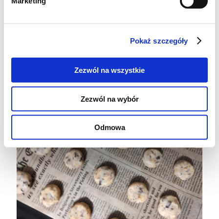
Marketing
formować kulki, mniej więcej wielkości
orzecha włoskiego. Delikatnie spłaszczyć i
układać na blaszce.
Pokaż szczegóły
Zezwól na wszystkie
Zezwól na wybór
Odmowa