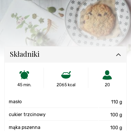
Składniki
45 min.
2065 kcal
20
masło
110 g
cukier trzcinowy
100 g
mąka pszenna
100 g