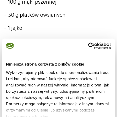
- 100 g mąki pszennej
- 30 g płatków owsianych
- 1 jajko
- 1/2 szklanki kropelek czekoladowych lub
posiekanej czekolady deserowej
- 1/2 szklanki solonych fistaszków
Niniejsza strona korzysta z plików cookie
Wykorzystujemy pliki cookie do spersonalizowania treści
- 1/2 łyżeczki proszku do pieczenia
i reklam, aby oferować funkcje społecznościowe i
analizować ruch w naszej witrynie. Informacje o tym, jak
Masło, cukier i jajko ucieram za pomocą
korzystasz z naszej witryny, udostępniamy partnerom
społecznościowym, reklamowym i analitycznym.
miksera, dodaję przesianą mąkę, proszek do
Partnerzy mogą połączyć te informacje z innymi danymi
pieczenia i płatki owsiane. Miksuję masę do
otrzymanymi od Ciebie lub uzyskanymi podczas
momentu, aż składniki się połączą.Na samym
korzystania z ich usług.