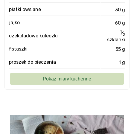
płatki owsiane
30 g
jajko
60 g
1
⁄
2
czekoladowe kuleczki
szklanki
fistaszki
55 g
proszek do pieczenia
1 g