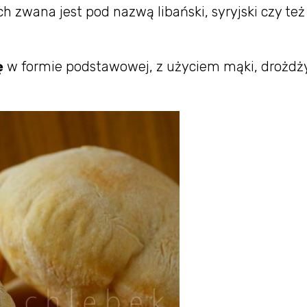
h zwana jest pod nazwą libański, syryjski czy też
ę
w formie podstawowej, z użyciem mąki, drożdży