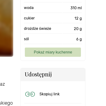
woda
310 ml
cukier
12 g
drożdże świeże
20 g
sól
6 g
Udostępnij
raz
Skopiuj link
skiego