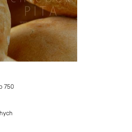
p 750
chych