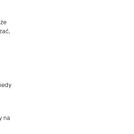
oże
zać,
iedy
y na