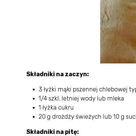
Składniki na zaczyn:
3 łyżki mąki pszennej chlebowej ty
1/4 szkl. letniej wody lub mleka
1 łyżka cukru
20 g drożdży świeżych lub 10 g su
Składniki na pitę: