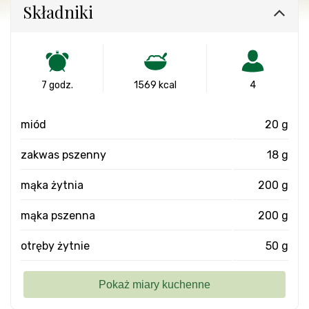
Składniki
7 godz.
1569 kcal
4
miód
20 g
zakwas pszenny
18 g
mąka żytnia
200 g
mąka pszenna
200 g
otręby żytnie
50 g