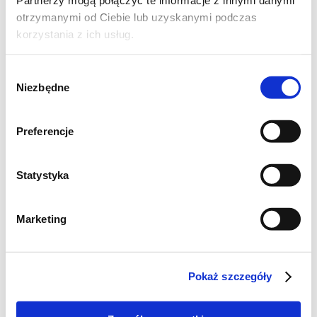
Partnerzy mogą połączyć te informacje z innymi danymi
otrzymanymi od Ciebie lub uzyskanymi podczas
2. Następnie ciasto przełożyłam do foremki
korzystania z ich usług.
silikonowej można to zrobić również do
blaszki wyłożonej papierem do pieczenia.
Wybór
Niezbędne
zgody
Preferencje
Statystyka
Marketing
Pokaż szczegóły