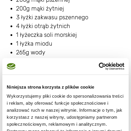
200g mąki żytniej
3 łyżki zakwasu pszennego
4 łyżki otrąb żytnich
1 łyżeczka soli morskiej
1 łyżka miodu
265g wody
SPOSÓB PRZYGOTOWANIA:
1 Wszystkie składniki umieściłam w misce i
Niniejsza strona korzysta z plików cookie
wyrobiłam lepkie i gęste ciasto za pomocą
Wykorzystujemy pliki cookie do spersonalizowania treści
miksera z przystawkami do ciasta
i reklam, aby oferować funkcje społecznościowe i
drożdżowego. Trwało to ok. 8min. W razie
analizować ruch w naszej witrynie. Informacje o tym, jak
gdyby ciasto wydawało się zbyt rzadkie,
korzystasz z naszej witryny, udostępniamy partnerom
społecznościowym, reklamowym i analitycznym.
lejące można podsypać je mąką.