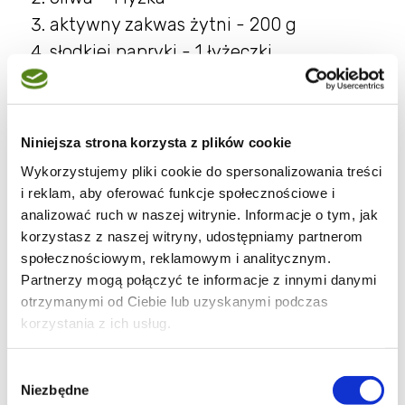
aktywny zakwas żytni - 200 g
słodkiej papryki - 1 łyżeczki
ostrej papryki - 1 łyżeczki
wędzonej papryki - 1 łyżeczki
papryki - 2 szt.
Niniejsza strona korzysta z plików cookie
mąka pszenna chlebowa - 500 g
Wykorzystujemy pliki cookie do spersonalizowania treści
sól - 12 g
i reklam, aby oferować funkcje społecznościowe i
analizować ruch w naszej witrynie. Informacje o tym, jak
korzystasz z naszej witryny, udostępniamy partnerom
społecznościowym, reklamowym i analitycznym.
Potrzebne narzędzia:
Partnerzy mogą połączyć te informacje z innymi danymi
otrzymanymi od Ciebie lub uzyskanymi podczas
patelnia do smażenia papryki
korzystania z ich usług.
misa na ciasto chlebowe
Wybór
waga kuchenna
Niezbędne
zgody
ściereczka