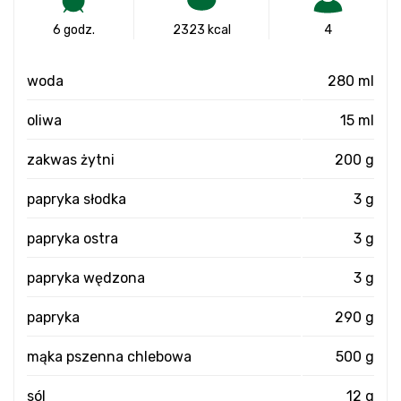
6 godz.
2323 kcal
4
woda
280 ml
oliwa
15 ml
zakwas żytni
200 g
papryka słodka
3 g
papryka ostra
3 g
papryka wędzona
3 g
papryka
290 g
mąka pszenna chlebowa
500 g
sól
12 g