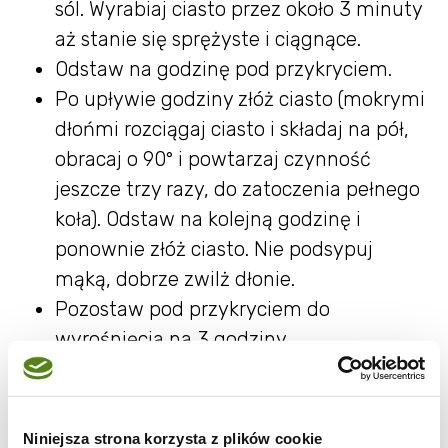
sól. Wyrabiaj ciasto przez około 3 minuty
aż stanie się sprężyste i ciągnące.
Odstaw na godzinę pod przykryciem.
Po upływie godziny złóż ciasto (mokrymi
dłońmi rozciągaj ciasto i składaj na pół,
obracaj o 90° i powtarzaj czynność
jeszcze trzy razy, do zatoczenia pełnego
koła). Odstaw na kolejną godzinę i
ponownie złóż ciasto. Nie podsypuj
mąką, dobrze zwilż dłonie.
Pozostaw pod przykryciem do
wyrośnięcia na 3 godziny.
Ciasto można pozostawić też do
wyrośnięcia w lodówce. W tym celu złóż
ciasto 10 minut po wyrobieniu i wstaw do
Niniejsza strona korzysta z plików cookie