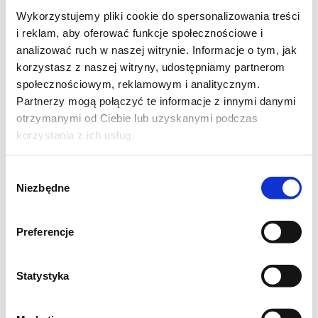
lodówki pod przykryciem. Z
Wykorzystujemy pliki cookie do spersonalizowania treści
powodzeniem możesz zostawić je na noc
i reklam, aby oferować funkcje społecznościowe i
lub 8-10 godzin. Następnie przełóż na
analizować ruch w naszej witrynie. Informacje o tym, jak
korzystasz z naszej witryny, udostępniamy partnerom
blat kuchenny lub pod żarówkę w
społecznościowym, reklamowym i analitycznym.
piekarniku i pozwól ciastu się ogrzać.
Partnerzy mogą połączyć te informacje z innymi danymi
Dalej postępuj zgodnie z przepisem.
otrzymanymi od Ciebie lub uzyskanymi podczas
Wyrośnięte ciasto przełóż na obsypaną
korzystania z ich usług.
mąką stolnicę i uformuj bochenek.
Wybór
Przełóż do koszyka rozrostowego,
Niezbędne
zgody
przykryj folią i pozostaw do wyrośnięcia
na około 60 minut.
Preferencje
Rozgrzej piekarnik do 230°C z parą.
Wyrośnięty chleb przełóż na blachę
Statystyka
oprószoną otrębami lub semoliną i
wstaw do nagrzanego piekarnika.