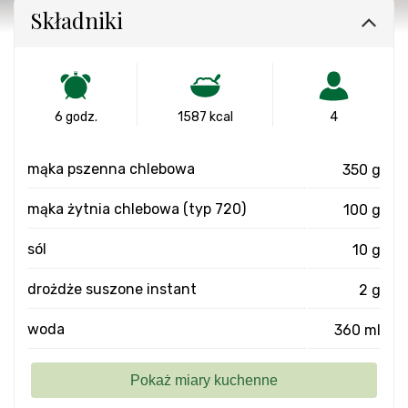
Składniki
6 godz.
1587 kcal
4
mąka pszenna chlebowa
350 g
mąka żytnia chlebowa (typ 720)
100 g
sól
10 g
drożdże suszone instant
2 g
woda
360 ml