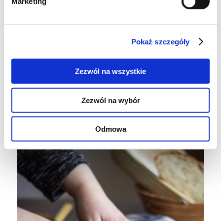
Marketing
Piecz przez 15 minut, a następnie
zmniejsz temperaturę do 200°C i
dopiekaj przez kolejne 15-20 minut lub
Pokaż szczegóły
do uzyskania odpowiedniego stopnia
wypieczenia.
Zezwól na wszystkie
Ostudź na kratce.
Zezwól na wybór
Smacznego!
Odmowa