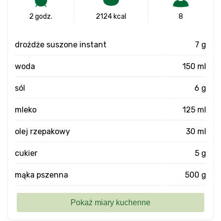
2 godz.
2124 kcal
8
drożdże suszone instant
7 g
woda
150 ml
sól
6 g
mleko
125 ml
olej rzepakowy
30 ml
cukier
5 g
mąka pszenna
500 g