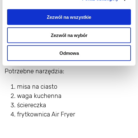
mleko - 125 ml
olej rzepakowy - 30 ml
Zezwól na wszystkie
cukier - 1 łyżeczka
mąka pszenna typ 500 - 500 g
Zezwól na wybór
Odmowa
Potrzebne narzędzia:
Potrzebne narzędzia:
misa na ciasto
waga kuchenna
ściereczka
frytkownica Air Fryer