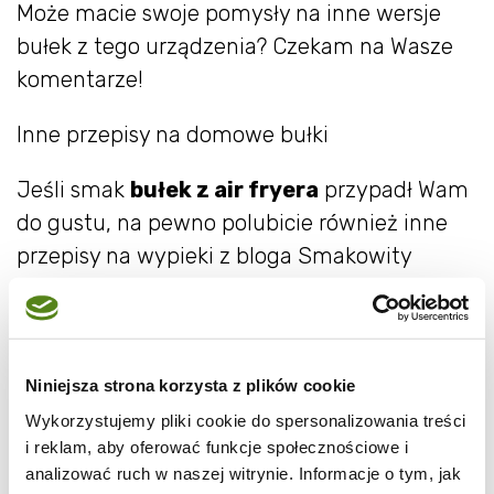
Może macie swoje pomysły na inne wersje
bułek z tego urządzenia? Czekam na Wasze
komentarze!
Inne przepisy na domowe bułki
Jeśli smak
bułek z air fryera
przypadł Wam
do gustu, na pewno polubicie również inne
przepisy na wypieki z bloga Smakowity
Chleb. Oto kilka propozycji:
Bułki tygrysie – bardzo chrrrupiące bułki
z dodatkiem pasty ryżowej
Niniejsza strona korzysta z plików cookie
Kolumbijskie bułeczki serowe Pandebono
Wykorzystujemy pliki cookie do spersonalizowania treści
– bezglutenowe i intensywnie serowe
i reklam, aby oferować funkcje społecznościowe i
Bułeczki z serem pleśniowym – dla
analizować ruch w naszej witrynie. Informacje o tym, jak