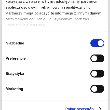
korzystasz z naszej witryny, udostępniamy partnerom
amatorów sera
społecznościowym, reklamowym i analitycznym.
Partnerzy mogą połączyć te informacje z innymi danymi
otrzymanymi od Ciebie lub uzyskanymi podczas
korzystania z ich usług.
Wybór
Czas całkowity: 2 godz.
Niezbędne
zgody
Czas wyrastania: 1 godz. 15 min.
Czas wypieku: 20 min.
Preferencje
Statystyka
Składniki na bułki z air fryera:
Marketing
drożdże suszone instant - 7 g
woda - 150 ml
sól - 1 łyżeczka
Pokaż szczegóły